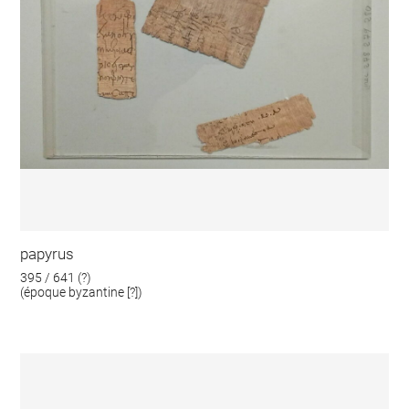
papyrus
395 / 641 (?)
(époque byzantine [?])