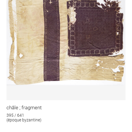
châle ; fragment
395 / 641
(époque byzantine)