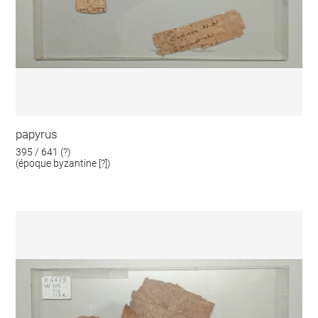
papyrus
395 / 641 (?)
(époque byzantine [?])