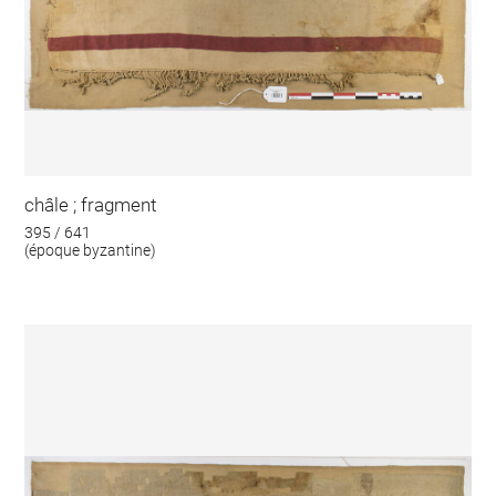
châle ; fragment
395 / 641
(époque byzantine)