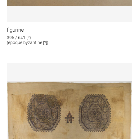
figurine
395 / 641 (?)
(époque byzantine [?])