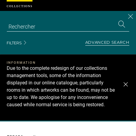
Cookies management panel
CL
Search
the
EN
S
collecti
Z
Se
ADVANCED SEARCH
FILTERS
INFORMATION
Due to the complete redesign of our collections
management tools, some of the information
displayed in our online catalogue, particularly
rooms in which artworks can be found, may not be
up to date. We apologise for any inconvenience
caused while normal service is being restored.
Recherche
dans
les