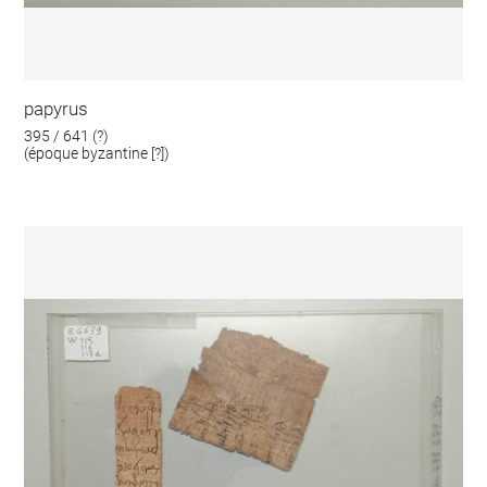
papyrus
395 / 641 (?)
(époque byzantine [?])