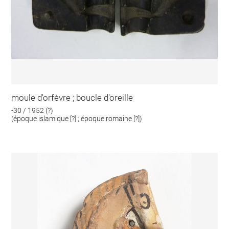
moule d'orfèvre ; boucle d'oreille
-30 / 1952 (?)
(époque islamique [?] ; époque romaine [?])