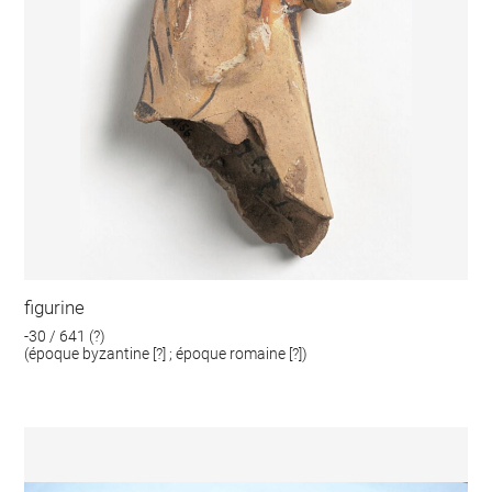
figurine
-30 / 641 (?)
(époque byzantine [?] ; époque romaine [?])