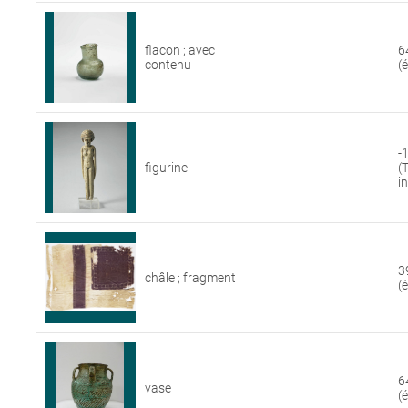
flacon ; avec
6
contenu
(
-
figurine
(
i
3
châle ; fragment
(
6
vase
(