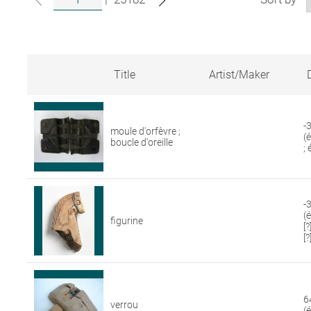
Title
Artist/Maker
Search
results
for
-
moule d'orfèvre ;
artworks
(
boucle d'oreille
in
;
the
Louvre
collections
-3
(
figurine
[
[?
6
verrou
(