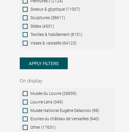
Peintures (12124)
Sceaux & glyptique (11007)
Sculptures (38611)
Stèles (4531)
Textiles & habillement (8151)
Vases & vaisselle (64123)
APPLY FILTERS
On display
On
Musée du Louvre (26839)
display
Louvre-Lens (349)
Musée National Eugène Delacroix (98)
Ecuries du château de Versailles (940)
Other (17631)