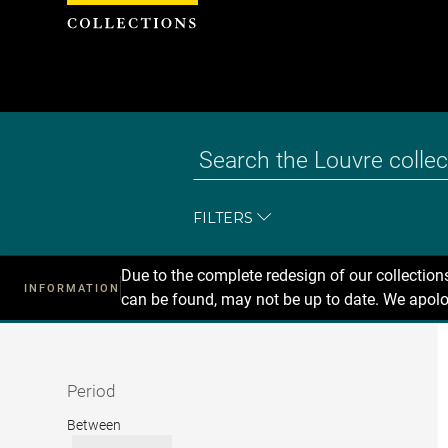
Cookies management panel
FILTERS
Due to the complete redesign of our collectio
INFORMATION
can be found, may not be up to date. We apolo
Recherche
dans
les
collections
Period
Period
Between