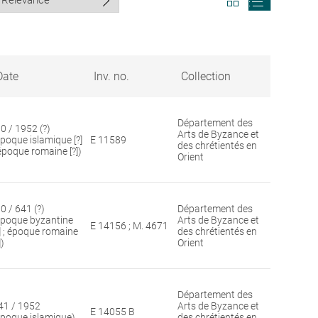
search
search
results
results
in
as
grid
list
format
Date
Inv. no.
Collection
Département des
30 / 1952 (?)
Arts de Byzance et
époque islamique [?]
E 11589
des chrétientés en
 époque romaine [?])
Orient
0 / 641 (?)
Département des
époque byzantine
Arts de Byzance et
E 14156 ; M. 4671
?] ; époque romaine
des chrétientés en
])
Orient
Département des
41 / 1952
Arts de Byzance et
E 14055 B
époque islamique)
des chrétientés en