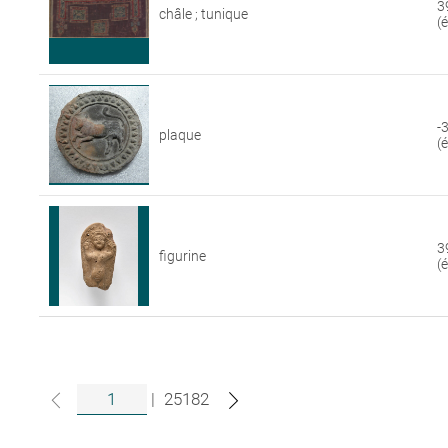
3
châle ; tunique
(
-
plaque
(
3
figurine
(
|
25182