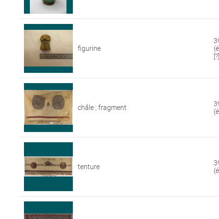
3
figurine
(
[?
3
châle ; fragment
(
3
tenture
(