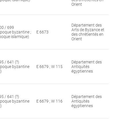
Orient
Département des
00 / 699
Arts de Byzance et
époque byzantine ;
E 6673
des chrétientés en
poque islamique)
Orient
95 / 641 (?)
Département des
époque byzantine
E 6679 ; W 115
Antiquités
])
égyptiennes
95 / 641 (?)
Département des
époque byzantine
E 6679 ; W 116
Antiquités
])
égyptiennes