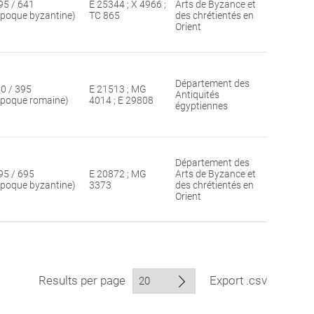
95 / 641
E 25344 ; X 4966 ;
Arts de Byzance et
époque byzantine)
TC 865
des chrétientés en
Orient
Département des
30 / 395
E 21513 ; MG
Antiquités
époque romaine)
4014 ; E 29808
égyptiennes
Département des
95 / 695
E 20872 ; MG
Arts de Byzance et
époque byzantine)
3373
des chrétientés en
Orient
Results per page
Export .csv