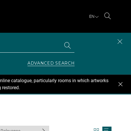
EN
Search
Search
CLOS
the
collections
SEAR
ZONE
ADVANCED SEARCH
nline catalogue, particularly rooms in which artworks
 restored.
View
View