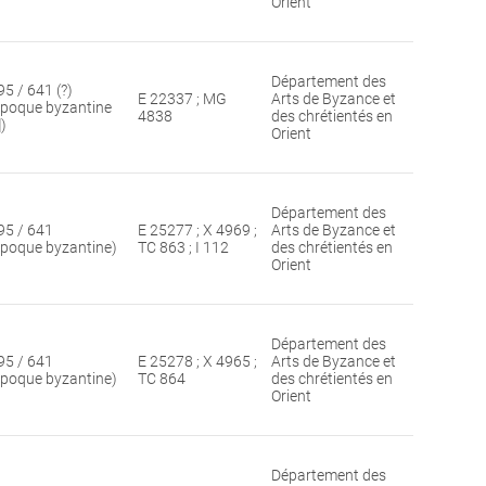
Orient
Département des
95 / 641 (?)
E 22337 ; MG
Arts de Byzance et
époque byzantine
4838
des chrétientés en
])
Orient
Département des
95 / 641
E 25277 ; X 4969 ;
Arts de Byzance et
époque byzantine)
TC 863 ; I 112
des chrétientés en
Orient
Département des
95 / 641
E 25278 ; X 4965 ;
Arts de Byzance et
époque byzantine)
TC 864
des chrétientés en
Orient
Département des