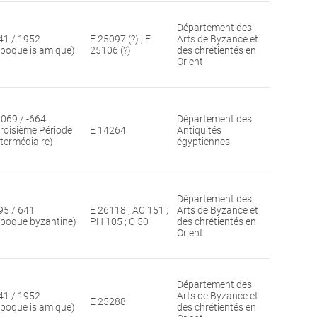
Département des
41 / 1952
E 25097 (?) ; E
Arts de Byzance et
époque islamique)
25106 (?)
des chrétientés en
Orient
1069 / -664
Département des
Troisième Période
E 14264
Antiquités
ntermédiaire)
égyptiennes
Département des
95 / 641
E 26118 ; AC 151 ;
Arts de Byzance et
époque byzantine)
PH 105 ; C 50
des chrétientés en
Orient
Département des
41 / 1952
Arts de Byzance et
E 25288
époque islamique)
des chrétientés en