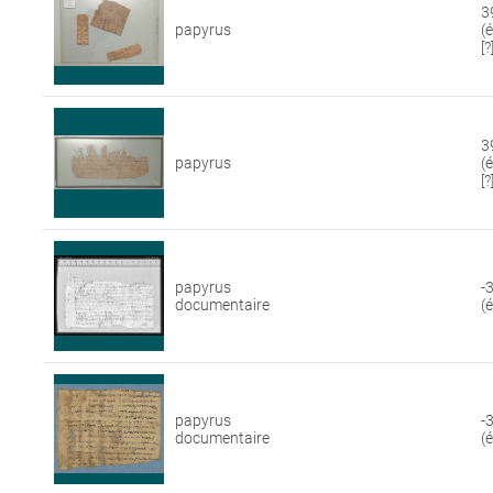
3
papyrus
(
[?
3
papyrus
(
[?
papyrus
-
documentaire
(
papyrus
-
documentaire
(