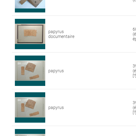
6
papyrus
(
documentaire
é
3
papyrus
(
[?
3
papyrus
(
[?