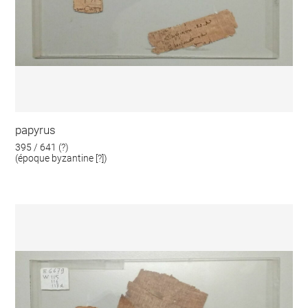
papyrus
395 / 641 (?)
(époque byzantine [?])