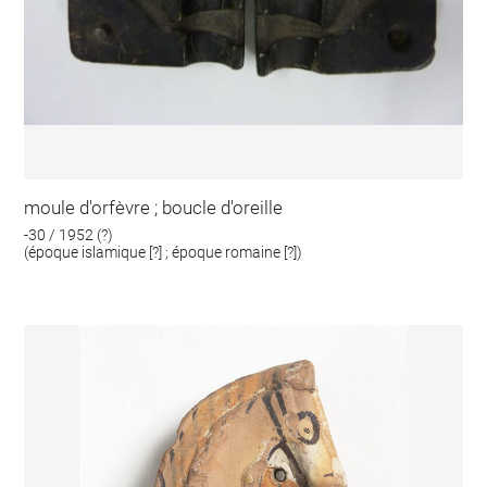
moule d'orfèvre ; boucle d'oreille
-30 / 1952 (?)
(époque islamique [?] ; époque romaine [?])