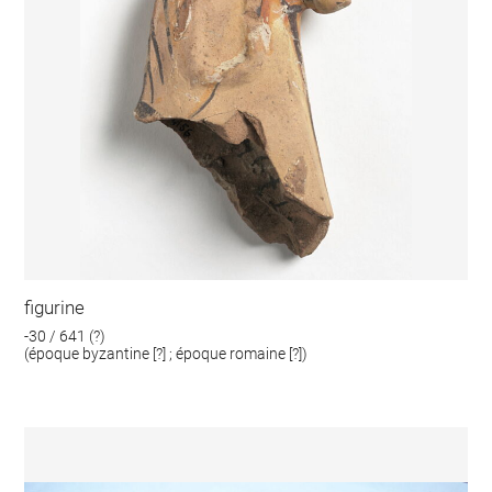
figurine
-30 / 641 (?)
(époque byzantine [?] ; époque romaine [?])