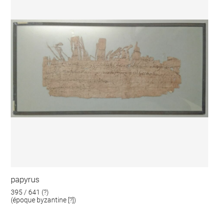
papyrus
395 / 641 (?)
(époque byzantine [?])