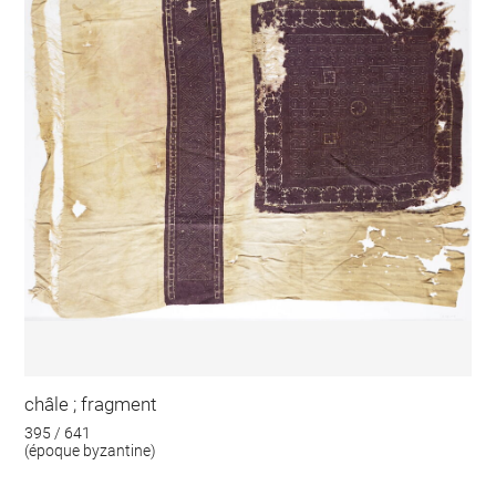
châle ; fragment
395 / 641
(époque byzantine)