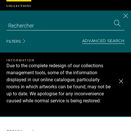
Cookies management panel
CL
Search
the
EN
S
collecti
Z
Se
ADVANCED SEARCH
FILTERS
INFORMATION
Due to the complete redesign of our collections
management tools, some of the information
displayed in our online catalogue, particularly
rooms in which artworks can be found, may not be
up to date. We apologise for any inconvenience
caused while normal service is being restored.
Recherche
dans
les