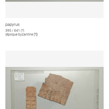
papyrus
395 / 641 (?)
(époque byzantine [?])