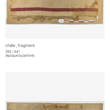
châle ; fragment
395 / 641
(époque byzantine)