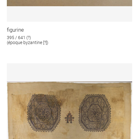
figurine
395 / 641 (?)
(époque byzantine [?])