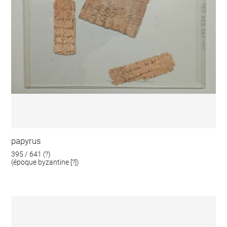
papyrus
395 / 641 (?)
(époque byzantine [?])