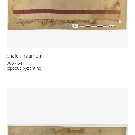
châle ; fragment
395 / 641
(époque byzantine)