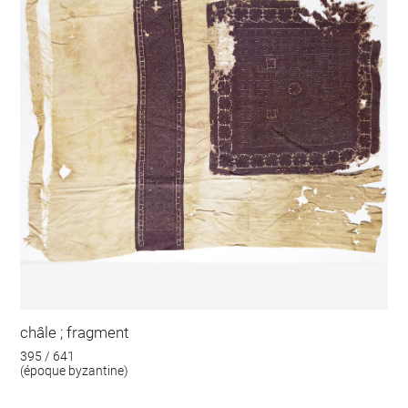
châle ; fragment
395 / 641
(époque byzantine)