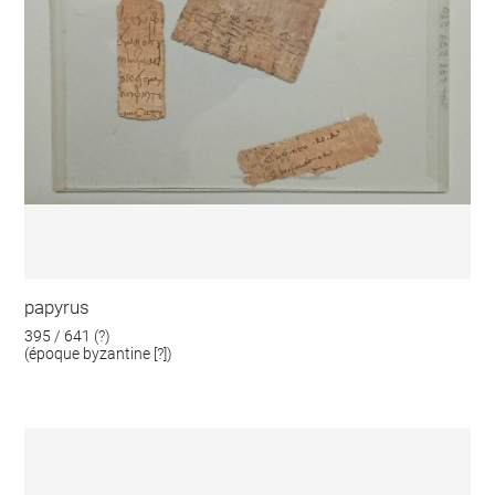
papyrus
395 / 641 (?)
(époque byzantine [?])