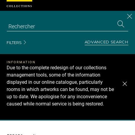
Cookies management panel
CL
Search
the
EN
S
collecti
Z
Se
ADVANCED SEARCH
FILTERS
INFORMATION
Due to the complete redesign of our collections
management tools, some of the information
displayed in our online catalogue, particularly
rooms in which artworks can be found, may not be
up to date. We apologise for any inconvenience
caused while normal service is being restored.
Recherche
dans
les