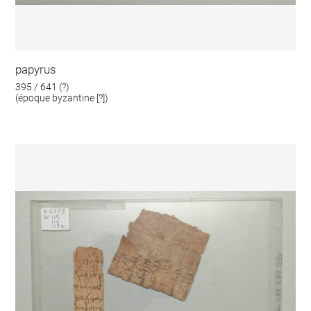
papyrus
395 / 641 (?)
(époque byzantine [?])