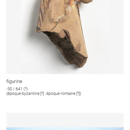
figurine
-30 / 641 (?)
(époque byzantine [?] ; époque romaine [?])