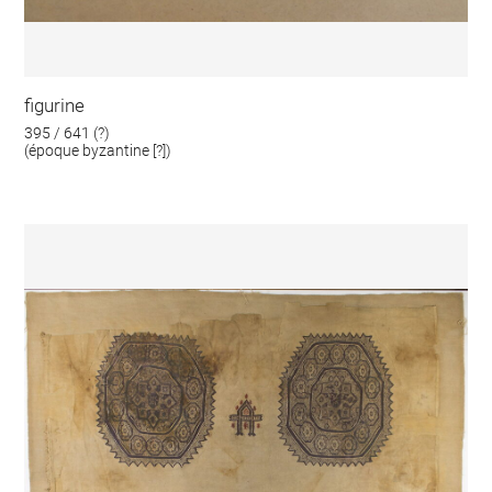
figurine
395 / 641 (?)
(époque byzantine [?])