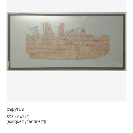
papyrus
395 / 641 (?)
(époque byzantine [?])