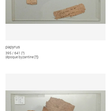
papyrus
395 / 641 (?)
(époque byzantine [?])