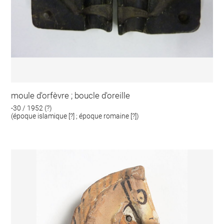
moule d'orfèvre ; boucle d'oreille
-30 / 1952 (?)
(époque islamique [?] ; époque romaine [?])