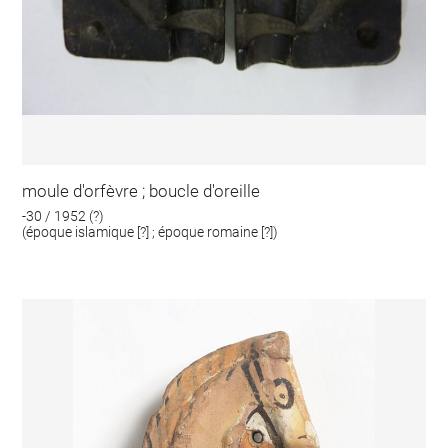
moule d'orfèvre ; boucle d'oreille
-30 / 1952 (?)
(époque islamique [?] ; époque romaine [?])