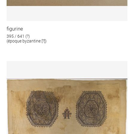
figurine
395 / 641 (?)
(époque byzantine [?])