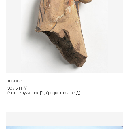
figurine
-30 / 641 (?)
(époque byzantine [?] ; époque romaine [?])