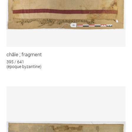
châle ; fragment
395 / 641
(époque byzantine)