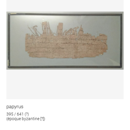
papyrus
395 / 641 (?)
(époque byzantine [?])