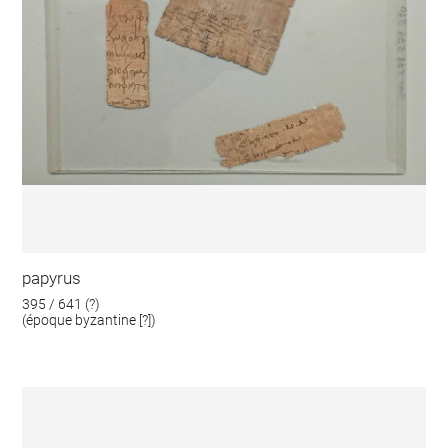
papyrus
395 / 641 (?)
(époque byzantine [?])