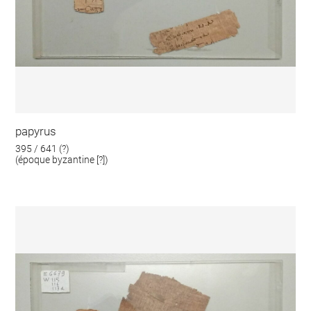
papyrus
395 / 641 (?)
(époque byzantine [?])