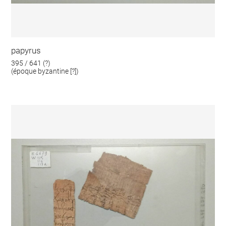
papyrus
395 / 641 (?)
(époque byzantine [?])