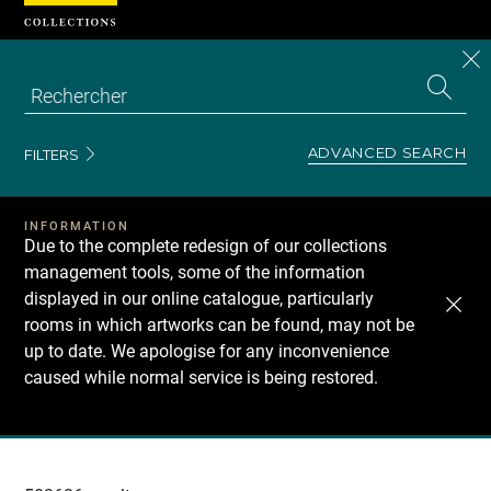
Cookies management panel
CL
Search
the
EN
S
collecti
Z
Se
ADVANCED SEARCH
FILTERS
INFORMATION
Due to the complete redesign of our collections
management tools, some of the information
displayed in our online catalogue, particularly
rooms in which artworks can be found, may not be
up to date. We apologise for any inconvenience
caused while normal service is being restored.
Recherche
dans
les