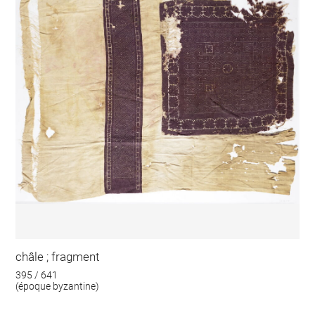
châle ; fragment
395 / 641
(époque byzantine)