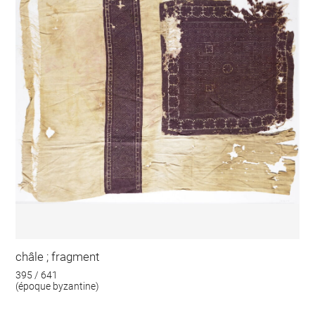
châle ; fragment
395 / 641
(époque byzantine)