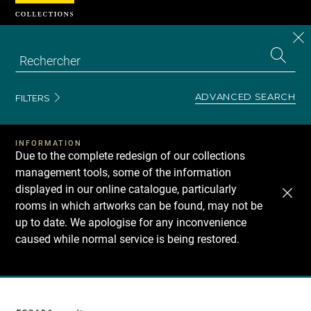
Cookies management panel
CL
Search
the
EN
S
collecti
Z
Se
ADVANCED SEARCH
FILTERS
INFORMATION
Due to the complete redesign of our collections
management tools, some of the information
displayed in our online catalogue, particularly
rooms in which artworks can be found, may not be
up to date. We apologise for any inconvenience
caused while normal service is being restored.
Recherche
dans
les