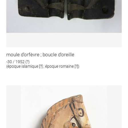
moule d'orfèvre ; boucle d'oreille
-30 / 1952 (?)
(époque islamique [?] ; époque romaine [?])