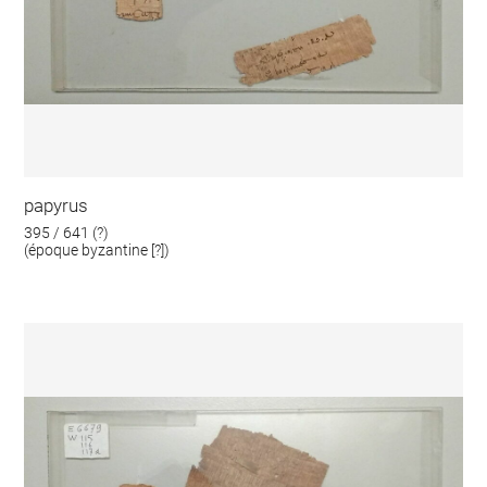
papyrus
395 / 641 (?)
(époque byzantine [?])