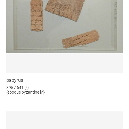
papyrus
395 / 641 (?)
(époque byzantine [?])