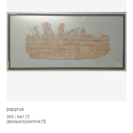
papyrus
395 / 641 (?)
(époque byzantine [?])