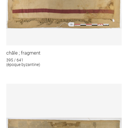
châle ; fragment
395 / 641
(époque byzantine)