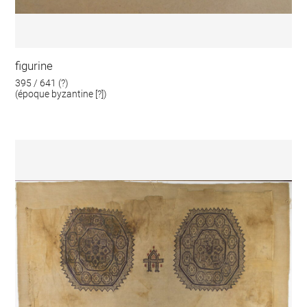
figurine
395 / 641 (?)
(époque byzantine [?])