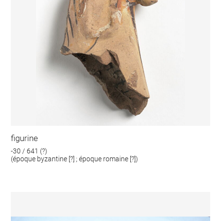
figurine
-30 / 641 (?)
(époque byzantine [?] ; époque romaine [?])