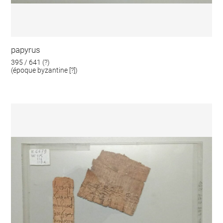
papyrus
395 / 641 (?)
(époque byzantine [?])