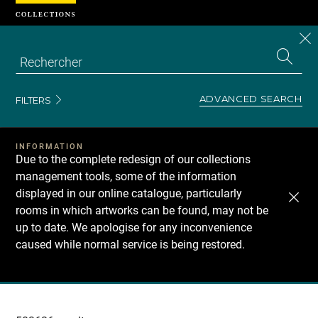
Cookies management panel
CL
Search
the
EN
S
collecti
Z
Se
ADVANCED SEARCH
FILTERS
INFORMATION
Due to the complete redesign of our collections
management tools, some of the information
displayed in our online catalogue, particularly
rooms in which artworks can be found, may not be
up to date. We apologise for any inconvenience
caused while normal service is being restored.
Recherche
dans
les