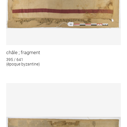
châle ; fragment
395 / 641
(époque byzantine)