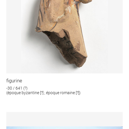
figurine
-30 / 641 (?)
(époque byzantine [?] ; époque romaine [?])