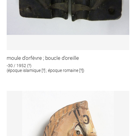
moule d'orfèvre ; boucle d'oreille
-30 / 1952 (?)
(époque islamique [?] ; époque romaine [?])