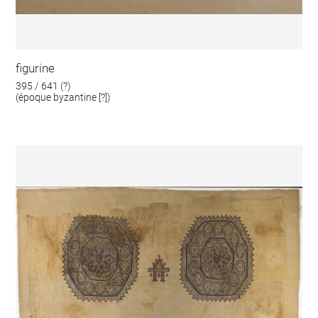
figurine
395 / 641 (?)
(époque byzantine [?])