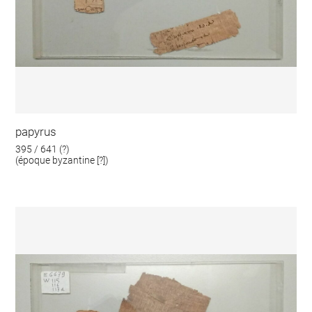
papyrus
395 / 641 (?)
(époque byzantine [?])