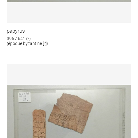
papyrus
395 / 641 (?)
(époque byzantine [?])