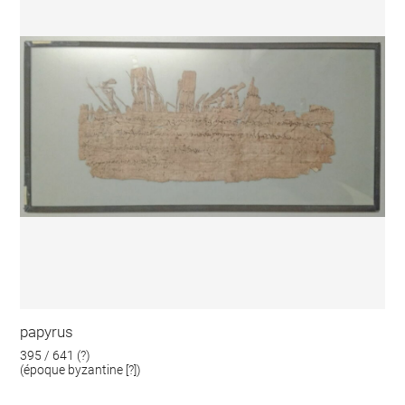
papyrus
395 / 641 (?)
(époque byzantine [?])