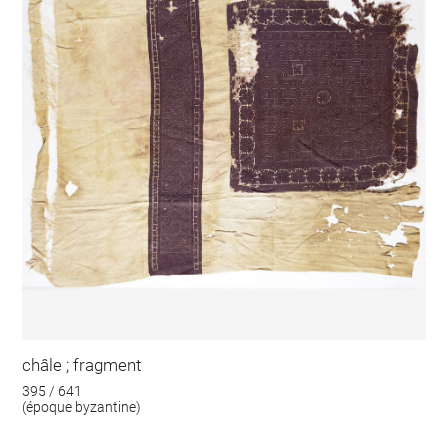
châle ; fragment
395 / 641
(époque byzantine)