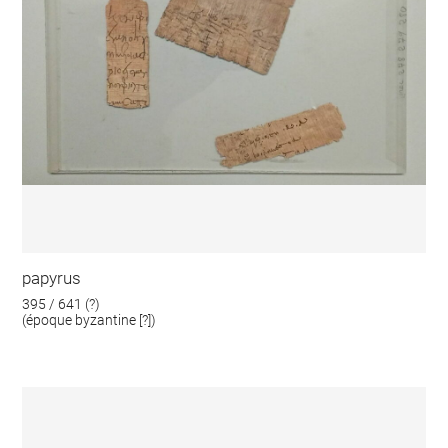
papyrus
395 / 641 (?)
(époque byzantine [?])