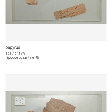
papyrus
395 / 641 (?)
(époque byzantine [?])