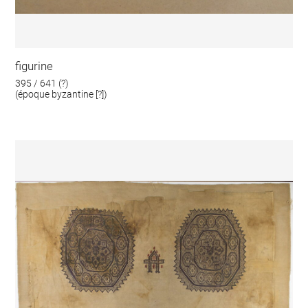
figurine
395 / 641 (?)
(époque byzantine [?])