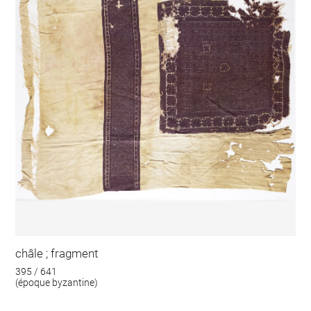
châle ; fragment
395 / 641
(époque byzantine)