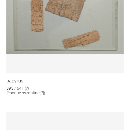
papyrus
395 / 641 (?)
(époque byzantine [?])