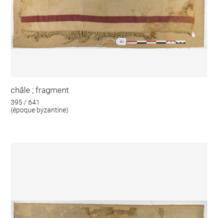
châle ; fragment
395 / 641
(époque byzantine)