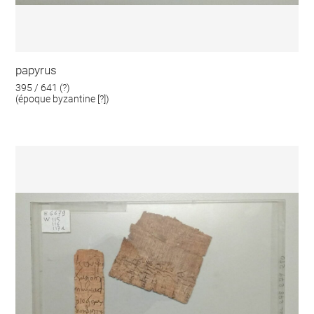
papyrus
395 / 641 (?)
(époque byzantine [?])