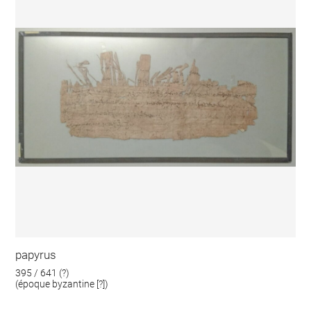
papyrus
395 / 641 (?)
(époque byzantine [?])