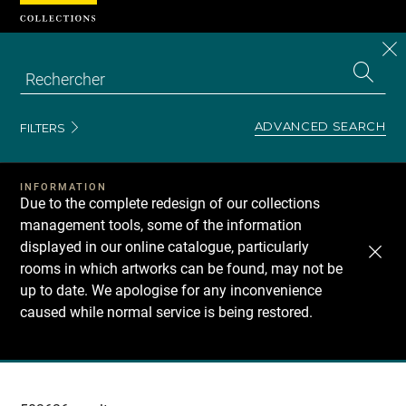
Cookies management panel
CL
Search
the
EN
S
collecti
Z
Se
ADVANCED SEARCH
FILTERS
INFORMATION
Due to the complete redesign of our collections
management tools, some of the information
displayed in our online catalogue, particularly
rooms in which artworks can be found, may not be
up to date. We apologise for any inconvenience
caused while normal service is being restored.
Recherche
dans
les