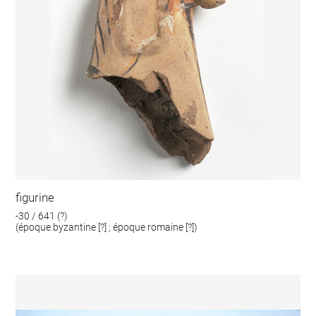
figurine
-30 / 641 (?)
(époque byzantine [?] ; époque romaine [?])