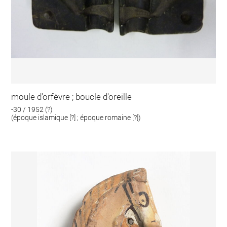
moule d'orfèvre ; boucle d'oreille
-30 / 1952 (?)
(époque islamique [?] ; époque romaine [?])