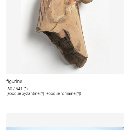
figurine
-30 / 641 (?)
(époque byzantine [?] ; époque romaine [?])