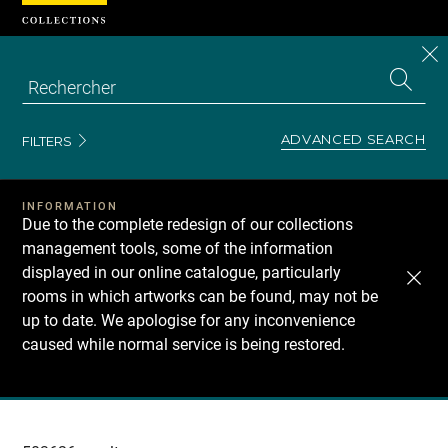
Cookies management panel
CL
Search
the
EN
S
collecti
Z
Se
ADVANCED SEARCH
FILTERS
INFORMATION
Due to the complete redesign of our collections
management tools, some of the information
displayed in our online catalogue, particularly
rooms in which artworks can be found, may not be
up to date. We apologise for any inconvenience
caused while normal service is being restored.
Recherche
dans
les