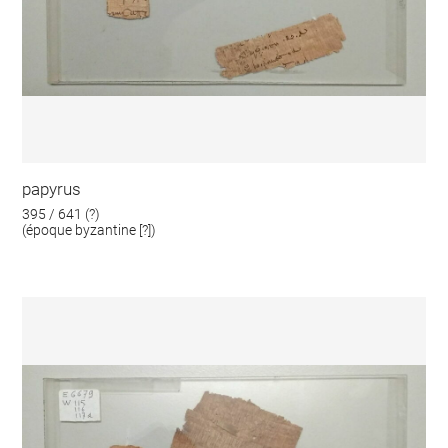
papyrus
395 / 641 (?)
(époque byzantine [?])