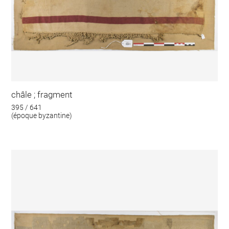
châle ; fragment
395 / 641
(époque byzantine)