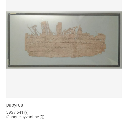
papyrus
395 / 641 (?)
(époque byzantine [?])