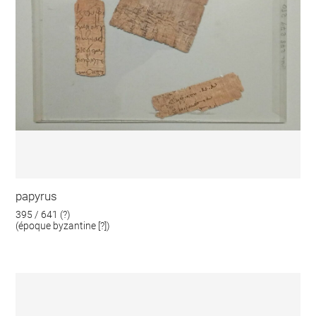
papyrus
395 / 641 (?)
(époque byzantine [?])