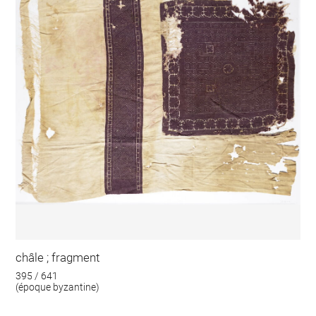
châle ; fragment
395 / 641
(époque byzantine)