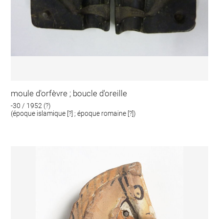
moule d'orfèvre ; boucle d'oreille
-30 / 1952 (?)
(époque islamique [?] ; époque romaine [?])