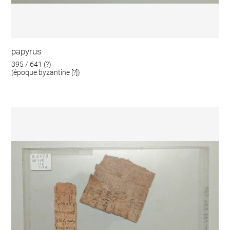
papyrus
395 / 641 (?)
(époque byzantine [?])