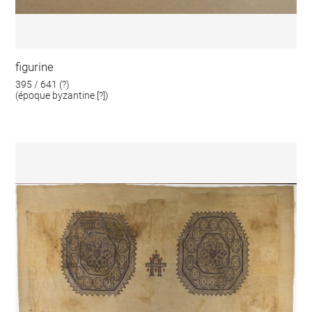
figurine
395 / 641 (?)
(époque byzantine [?])