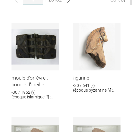
moule d'orfèvre ;
figurine
boucle d'oreille
-30 / 641 (?)
(époque byzantine [?] ;
-30 / 1952 (?)
époque romaine [?])
(époque islamique [?] ;
époque romaine [?])