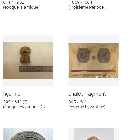
641 / 1952
-1069 / -664
(époque islamique)
(Troisième Période
intermédiaire)
figurine
châle ; fragment
395 / 641 (?)
395 / 641
(époque byzantine [?])
(époque byzantine)