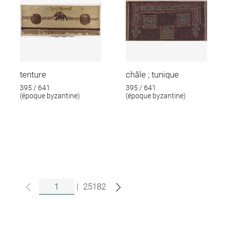
tenture
châle ; tunique
395 / 641
395 / 641
(époque byzantine)
(époque byzantine)
|
25182