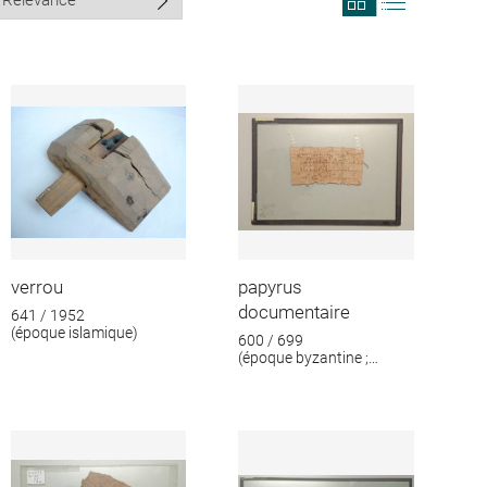
search
search
results
results
in
as
grid
list
format
verrou
papyrus
documentaire
641 / 1952
(époque islamique)
600 / 699
(époque byzantine ;
époque islamique)