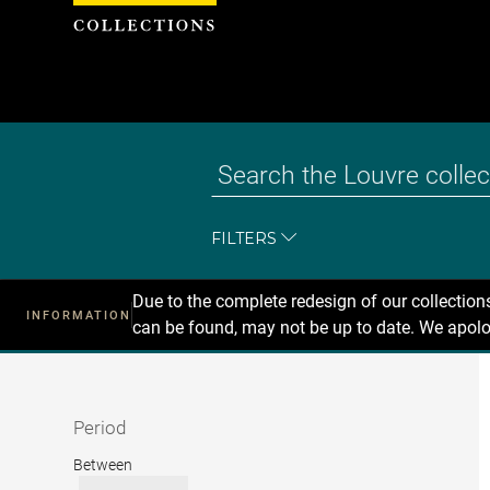
Cookies management panel
FILTERS
Due to the complete redesign of our collectio
INFORMATION
can be found, may not be up to date. We apolo
Recherche
dans
les
collections
Period
Period
Between