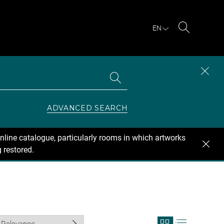
EN
Search
Search
CLOS
the
collections
SEAR
ZONE
ADVANCED SEARCH
nline catalogue, particularly rooms in which artworks
 restored.
View
View