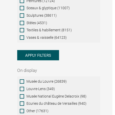
Peintures (12124)
Sceaux & glyptique (11007)
Sculptures (38611)
Stèles (4531)
Textiles & habillement (8151)
Vases & vaisselle (64123)
APPLY FILTERS
On display
On
Musée du Louvre (26839)
display
Louvre-Lens (349)
Musée National Eugène Delacroix (98)
Ecuries du château de Versailles (940)
Other (17631)