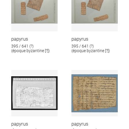
papyrus
papyrus
395 / 641 (?)
395 / 641 (?)
(époque byzantine [?])
(époque byzantine [?])
papyrus
papyrus