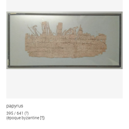
papyrus
395 / 641 (?)
(époque byzantine [?])