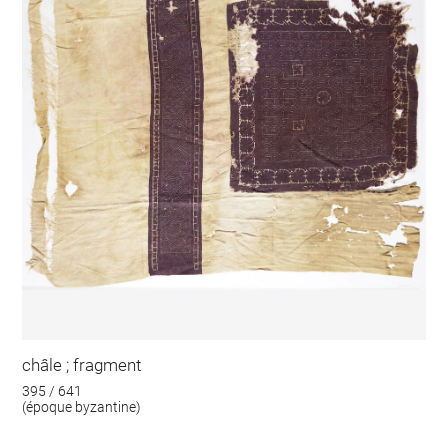
châle ; fragment
395 / 641
(époque byzantine)