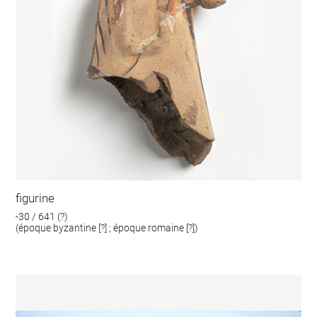
figurine
-30 / 641 (?)
(époque byzantine [?] ; époque romaine [?])