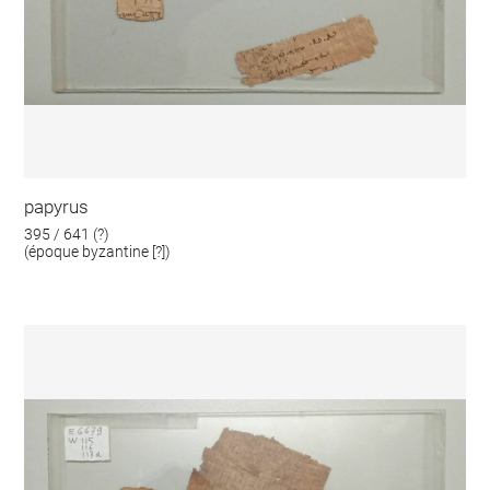
papyrus
395 / 641 (?)
(époque byzantine [?])