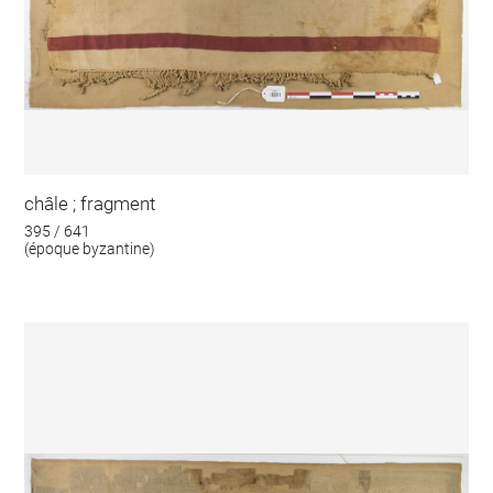
châle ; fragment
395 / 641
(époque byzantine)