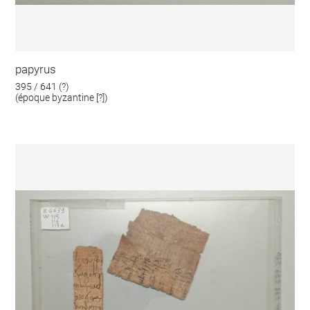
papyrus
395 / 641 (?)
(époque byzantine [?])