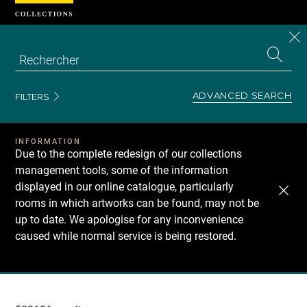
Cookies management panel
CL
Search
the
EN
S
collecti
Z
Se
ADVANCED SEARCH
FILTERS
INFORMATION
Due to the complete redesign of our collections
management tools, some of the information
displayed in our online catalogue, particularly
rooms in which artworks can be found, may not be
up to date. We apologise for any inconvenience
caused while normal service is being restored.
Recherche
dans
les