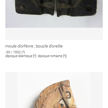
moule d'orfèvre ; boucle d'oreille
-30 / 1952 (?)
(époque islamique [?] ; époque romaine [?])