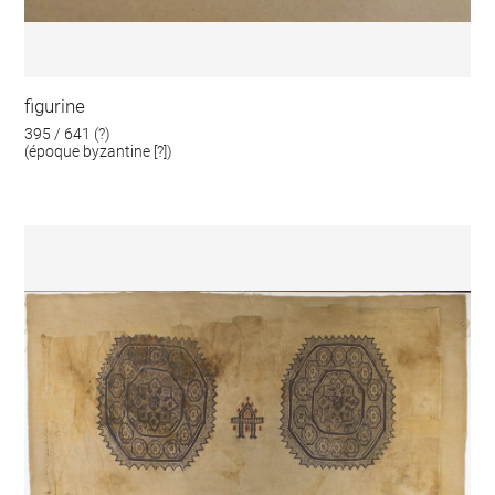
figurine
395 / 641 (?)
(époque byzantine [?])