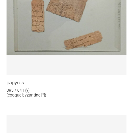
papyrus
395 / 641 (?)
(époque byzantine [?])