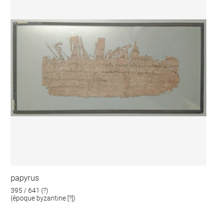
papyrus
395 / 641 (?)
(époque byzantine [?])