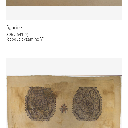
figurine
395 / 641 (?)
(époque byzantine [?])