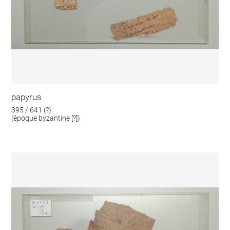
papyrus
395 / 641 (?)
(époque byzantine [?])