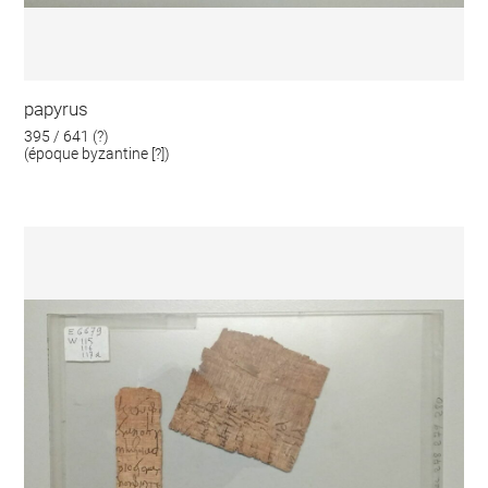
papyrus
395 / 641 (?)
(époque byzantine [?])