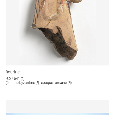
figurine
-30 / 641 (?)
(époque byzantine [?] ; époque romaine [?])