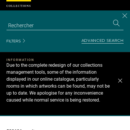
Cookies management panel
CL
Search
the
EN
S
collecti
Z
Se
ADVANCED SEARCH
FILTERS
INFORMATION
Due to the complete redesign of our collections
management tools, some of the information
displayed in our online catalogue, particularly
rooms in which artworks can be found, may not be
up to date. We apologise for any inconvenience
caused while normal service is being restored.
Recherche
dans
les