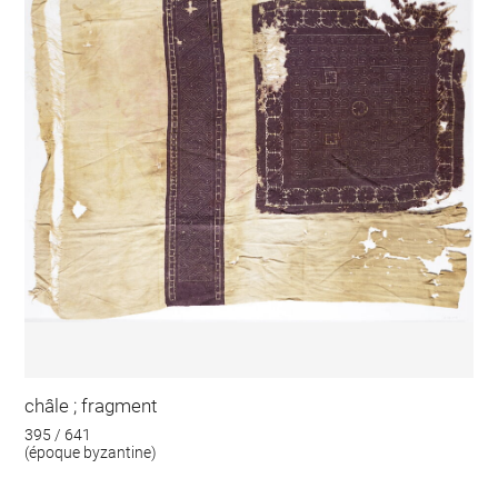
châle ; fragment
395 / 641
(époque byzantine)