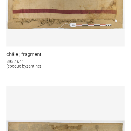
châle ; fragment
395 / 641
(époque byzantine)