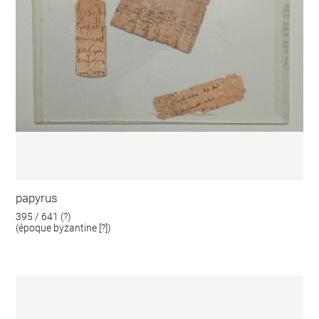
papyrus
395 / 641 (?)
(époque byzantine [?])