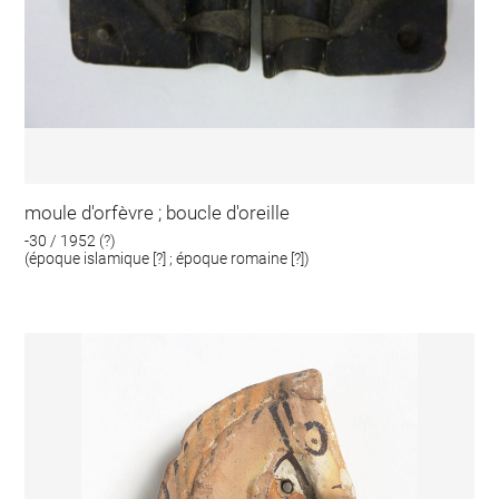
moule d'orfèvre ; boucle d'oreille
-30 / 1952 (?)
(époque islamique [?] ; époque romaine [?])