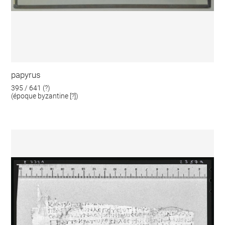
papyrus
395 / 641 (?)
(époque byzantine [?])