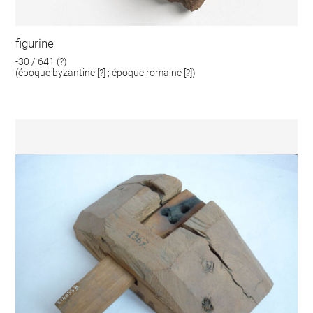
figurine
-30 / 641 (?)
(époque byzantine [?] ; époque romaine [?])