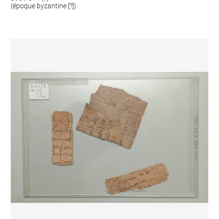
(époque byzantine [?])