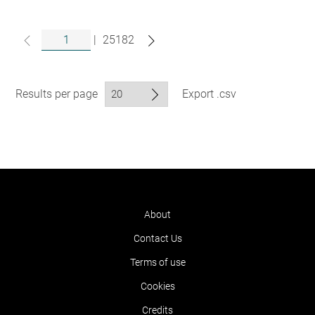
|
25182
Results per page
Export .csv
About
Contact Us
Terms of use
Cookies
Credits