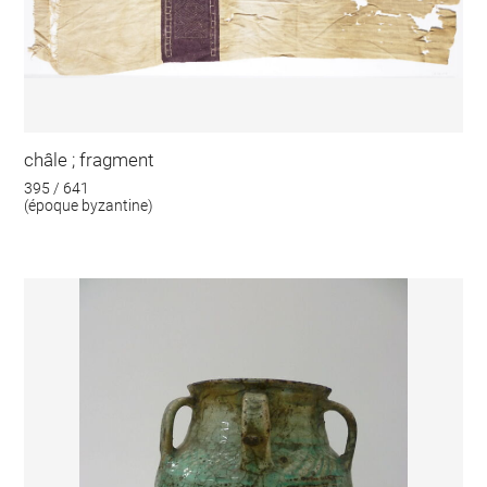
châle ; fragment
395 / 641
(époque byzantine)