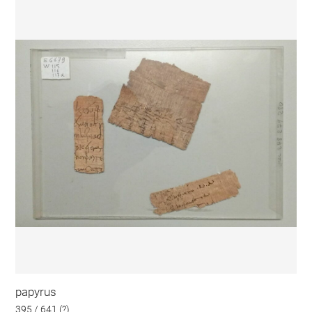
papyrus
395 / 641 (?)