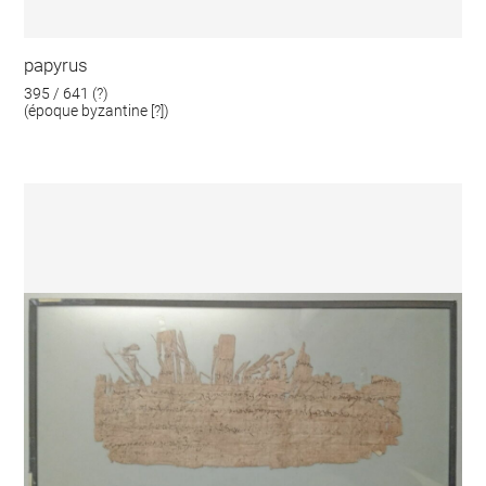
papyrus
395 / 641 (?)
(époque byzantine [?])