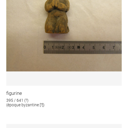
figurine
395 / 641 (?)
(époque byzantine [?])