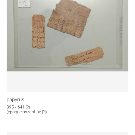
papyrus
395 / 641 (?)
(époque byzantine [?])