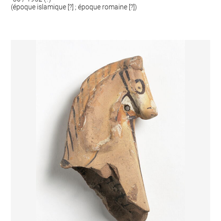
(époque islamique [?] ; époque romaine [?])