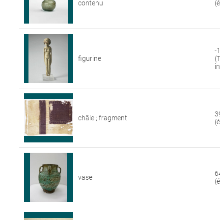
contenu
(
-
figurine
(
i
3
châle ; fragment
(
6
vase
(