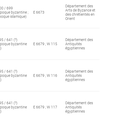
Département des
00 / 699
Arts de Byzance et
époque byzantine ;
E 6673
des chrétientés en
poque islamique)
Orient
95 / 641 (?)
Département des
époque byzantine
E 6679 ; W 115
Antiquités
])
égyptiennes
95 / 641 (?)
Département des
époque byzantine
E 6679 ; W 116
Antiquités
])
égyptiennes
95 / 641 (?)
Département des
époque byzantine
E 6679 ; W 117
Antiquités
])
égyptiennes