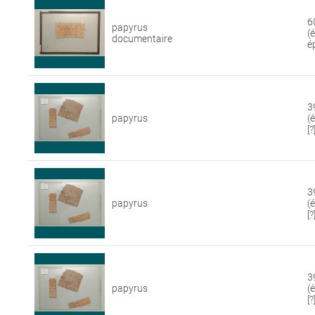
6
papyrus
(
documentaire
é
3
papyrus
(
[?
3
papyrus
(
[?
3
papyrus
(
[?