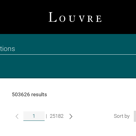
503626 results
|
25182
Sort by