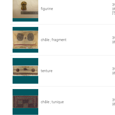
3
figurine
(
[?
3
châle ; fragment
(
3
tenture
(
3
châle ; tunique
(