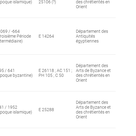
époque islamique)
25106 (?)
des chrétientés en
Orient
1069 / -664
Département des
Troisième Période
E 14264
Antiquités
ntermédiaire)
égyptiennes
Département des
95 / 641
E 26118 ; AC 151 ;
Arts de Byzance et
époque byzantine)
PH 105 ; C 50
des chrétientés en
Orient
Département des
41 / 1952
Arts de Byzance et
E 25288
époque islamique)
des chrétientés en
Orient