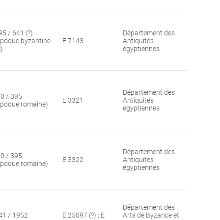
95 / 641 (?)
Département des
époque byzantine
E 7143
Antiquités
])
égyptiennes
Département des
30 / 395
E 3321
Antiquités
époque romaine)
égyptiennes
Département des
30 / 395
E 3322
Antiquités
époque romaine)
égyptiennes
Département des
41 / 1952
E 25097 (?) ; E
Arts de Byzance et