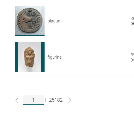
-
plaque
(
3
figurine
(
|
25182