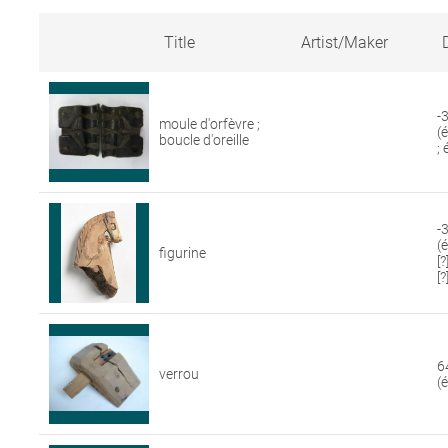
Title
Artist/Maker
Search
results
for
-
moule d'orfèvre ;
artworks
(
boucle d'oreille
in
;
the
Louvre
collections
-3
(
figurine
[
[?
6
verrou
(