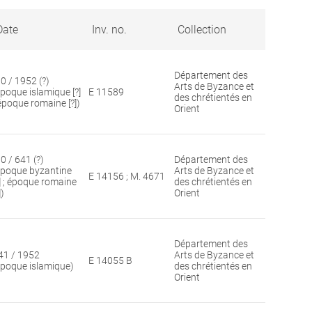
format
Date
Inv. no.
Collection
Département des
30 / 1952 (?)
Arts de Byzance et
époque islamique [?]
E 11589
des chrétientés en
 époque romaine [?])
Orient
0 / 641 (?)
Département des
époque byzantine
Arts de Byzance et
E 14156 ; M. 4671
?] ; époque romaine
des chrétientés en
])
Orient
Département des
41 / 1952
Arts de Byzance et
E 14055 B
époque islamique)
des chrétientés en
Orient