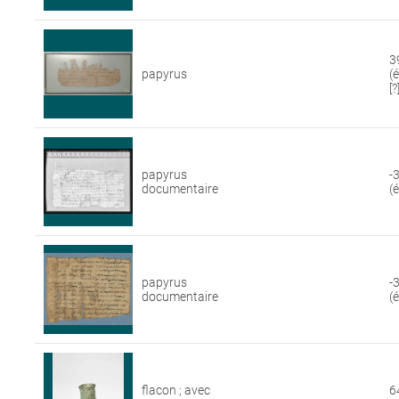
3
papyrus
(
[?
papyrus
-
documentaire
(
papyrus
-
documentaire
(
flacon ; avec
6