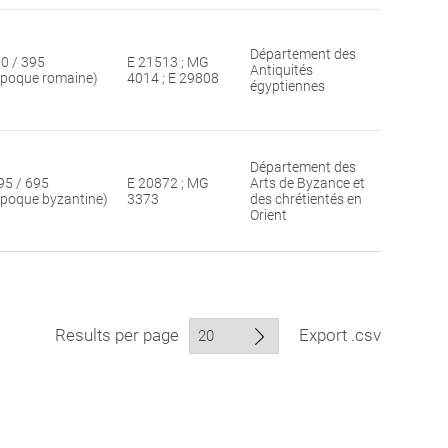
Département des
30 / 395
E 21513 ; MG
Antiquités
époque romaine)
4014 ; E 29808
égyptiennes
Département des
95 / 695
E 20872 ; MG
Arts de Byzance et
époque byzantine)
3373
des chrétientés en
Orient
Results per page
Export .csv