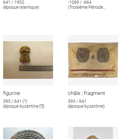
641 / 1952
-1069 / -664
(époque islamique)
(Troisième Période
intermédiaire)
figurine
châle ; fragment
395 / 641 (?)
395 / 641
(époque byzantine [?])
(époque byzantine)