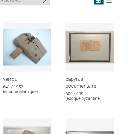
search
search
results
results
in
as
grid
list
format
verrou
papyrus
documentaire
641 / 1952
(époque islamique)
600 / 699
(époque byzantine ;
époque islamique)