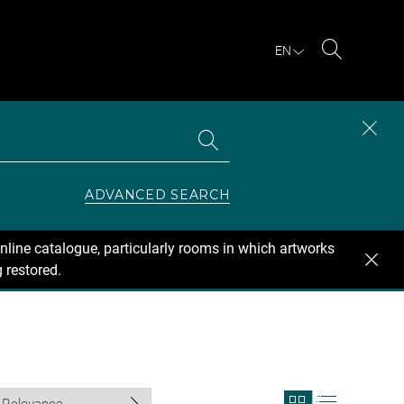
EN
Search
Search
CLOS
the
collections
SEAR
ZONE
ADVANCED SEARCH
nline catalogue, particularly rooms in which artworks
 restored.
View
View