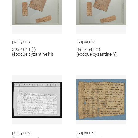
papyrus
papyrus
395 / 641 (?)
395 / 641 (?)
(époque byzantine [?])
(époque byzantine [?])
papyrus
papyrus