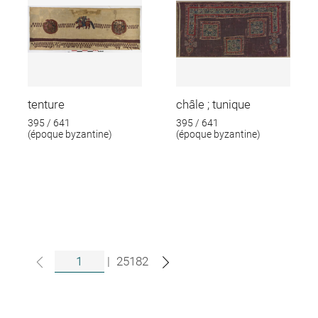
tenture
châle ; tunique
395 / 641
395 / 641
(époque byzantine)
(époque byzantine)
|
25182