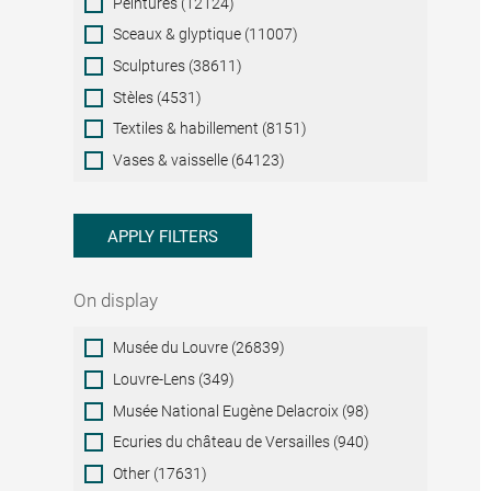
Peintures (12124)
Sceaux & glyptique (11007)
Sculptures (38611)
Stèles (4531)
Textiles & habillement (8151)
Vases & vaisselle (64123)
APPLY FILTERS
On display
On
Musée du Louvre (26839)
display
Louvre-Lens (349)
Musée National Eugène Delacroix (98)
Ecuries du château de Versailles (940)
Other (17631)