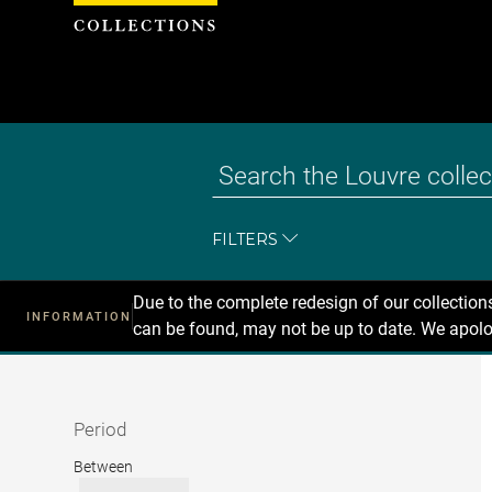
Cookies management panel
FILTERS
Due to the complete redesign of our collectio
INFORMATION
can be found, may not be up to date. We apolo
Recherche
dans
les
collections
Period
Period
Between