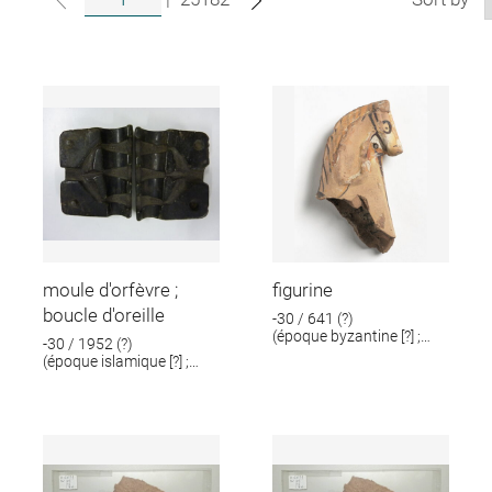
moule d'orfèvre ;
figurine
boucle d'oreille
-30 / 641 (?)
(époque byzantine [?] ;
-30 / 1952 (?)
époque romaine [?])
(époque islamique [?] ;
époque romaine [?])