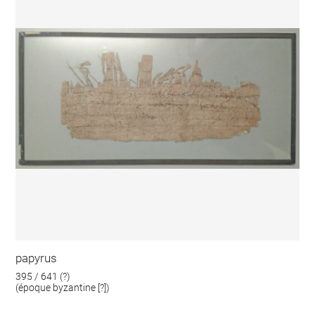
papyrus
395 / 641 (?)
(époque byzantine [?])