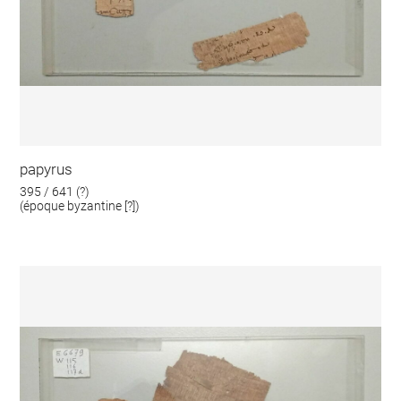
papyrus
395 / 641 (?)
(époque byzantine [?])