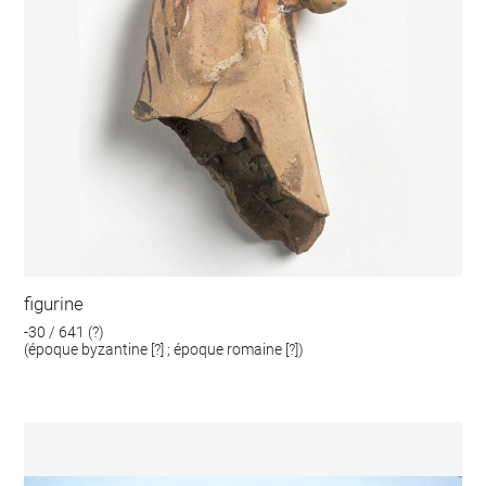
figurine
-30 / 641 (?)
(époque byzantine [?] ; époque romaine [?])