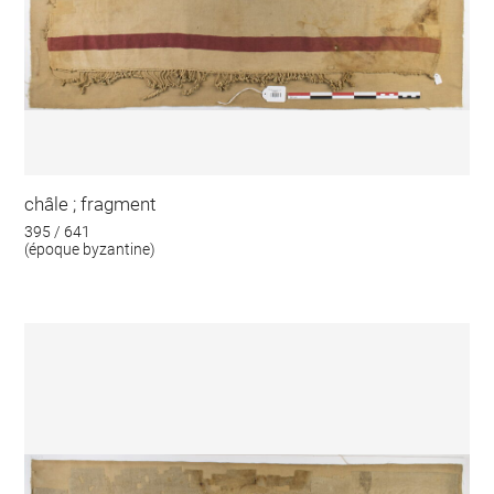
châle ; fragment
395 / 641
(époque byzantine)