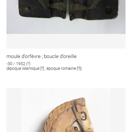
moule d'orfèvre ; boucle d'oreille
-30 / 1952 (?)
(époque islamique [?] ; époque romaine [?])