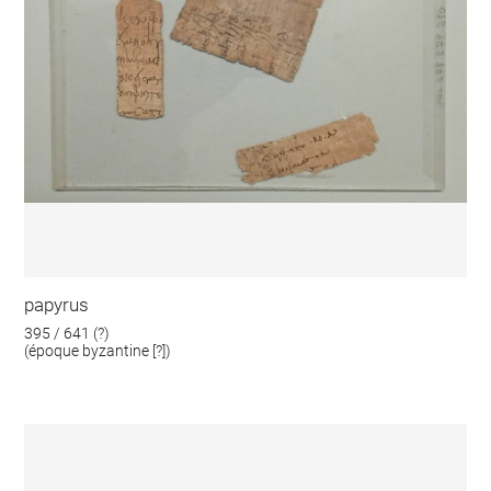
papyrus
395 / 641 (?)
(époque byzantine [?])