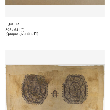
figurine
395 / 641 (?)
(époque byzantine [?])