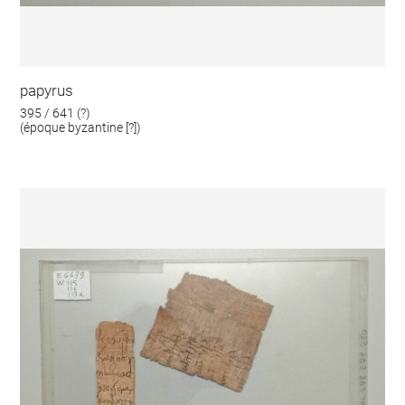
papyrus
395 / 641 (?)
(époque byzantine [?])