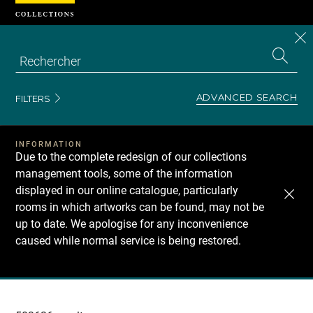
Cookies management panel
CL
Search
the
EN
S
collecti
Z
Se
ADVANCED SEARCH
FILTERS
INFORMATION
Due to the complete redesign of our collections
management tools, some of the information
displayed in our online catalogue, particularly
rooms in which artworks can be found, may not be
up to date. We apologise for any inconvenience
caused while normal service is being restored.
Recherche
dans
les