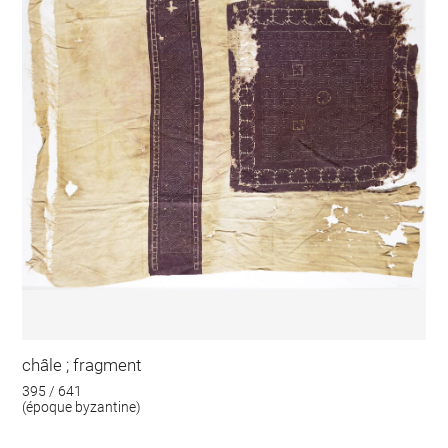
châle ; fragment
395 / 641
(époque byzantine)