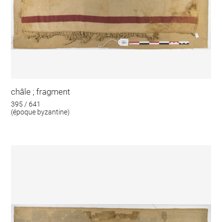
châle ; fragment
395 / 641
(époque byzantine)