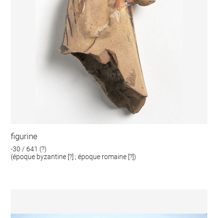
figurine
-30 / 641 (?)
(époque byzantine [?] ; époque romaine [?])