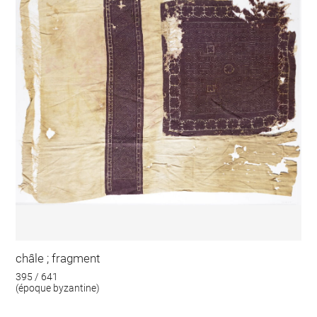
châle ; fragment
395 / 641
(époque byzantine)