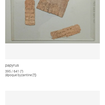
papyrus
395 / 641 (?)
(époque byzantine [?])