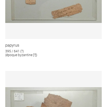
papyrus
395 / 641 (?)
(époque byzantine [?])