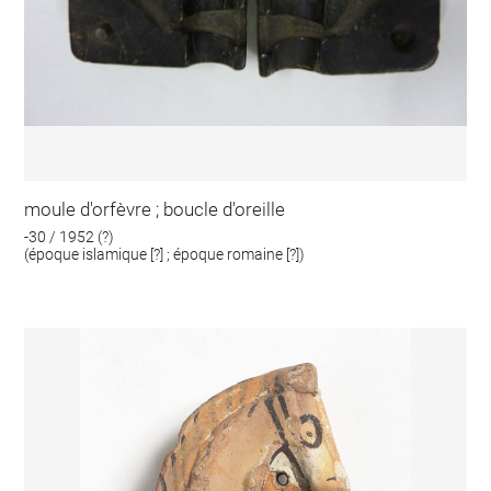
moule d'orfèvre ; boucle d'oreille
-30 / 1952 (?)
(époque islamique [?] ; époque romaine [?])