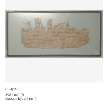
papyrus
395 / 641 (?)
(époque byzantine [?])