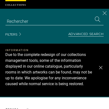
Cookies management panel
CL
Search
the
EN
S
collecti
Z
Se
ADVANCED SEARCH
FILTERS
INFORMATION
Due to the complete redesign of our collections
management tools, some of the information
displayed in our online catalogue, particularly
rooms in which artworks can be found, may not be
up to date. We apologise for any inconvenience
caused while normal service is being restored.
Recherche
dans
les