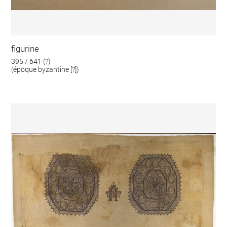
figurine
395 / 641 (?)
(époque byzantine [?])