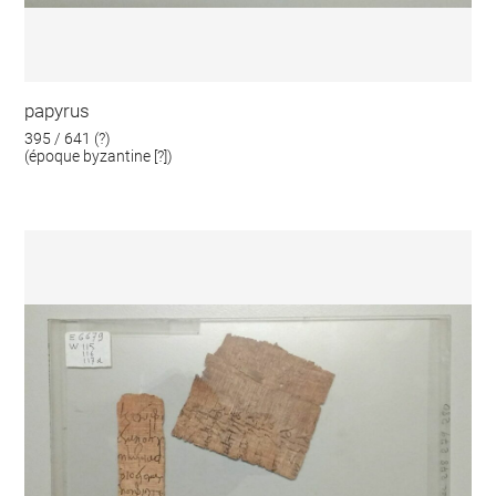
papyrus
395 / 641 (?)
(époque byzantine [?])