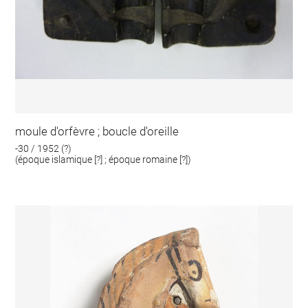
moule d'orfèvre ; boucle d'oreille
-30 / 1952 (?)
(époque islamique [?] ; époque romaine [?])