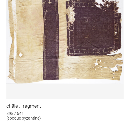
châle ; fragment
395 / 641
(époque byzantine)