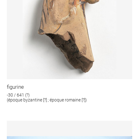
figurine
-30 / 641 (?)
(époque byzantine [?] ; époque romaine [?])