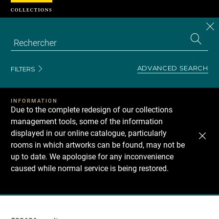
Cookies management panel
CL
Search
the
EN
S
collecti
Z
Se
ADVANCED SEARCH
FILTERS
INFORMATION
Due to the complete redesign of our collections
management tools, some of the information
displayed in our online catalogue, particularly
rooms in which artworks can be found, may not be
up to date. We apologise for any inconvenience
caused while normal service is being restored.
Recherche
dans
les