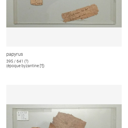
papyrus
395 / 641 (?)
(époque byzantine [?])