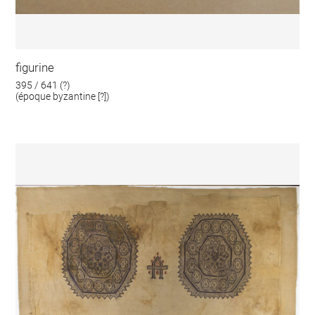
figurine
395 / 641 (?)
(époque byzantine [?])