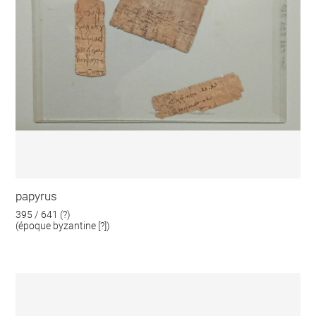
papyrus
395 / 641 (?)
(époque byzantine [?])