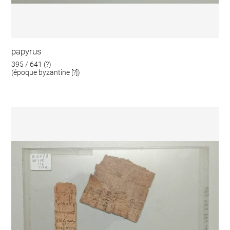
papyrus
395 / 641 (?)
(époque byzantine [?])