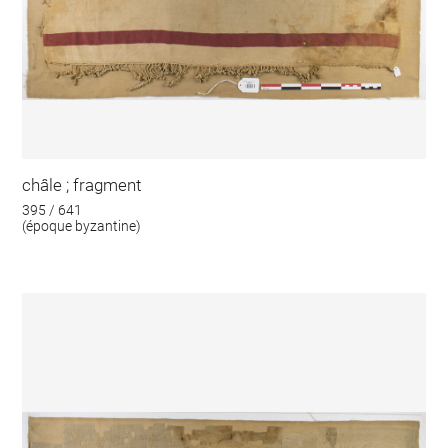
châle ; fragment
395 / 641
(époque byzantine)