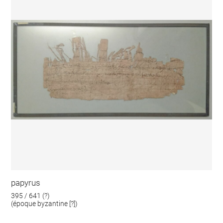
papyrus
395 / 641 (?)
(époque byzantine [?])