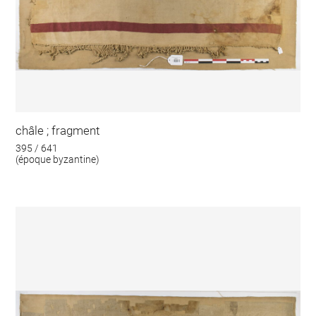
châle ; fragment
395 / 641
(époque byzantine)