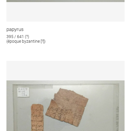
papyrus
395 / 641 (?)
(époque byzantine [?])