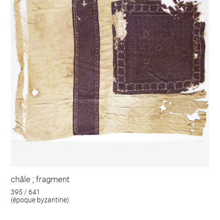
châle ; fragment
395 / 641
(époque byzantine)