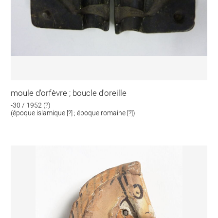
moule d'orfèvre ; boucle d'oreille
-30 / 1952 (?)
(époque islamique [?] ; époque romaine [?])