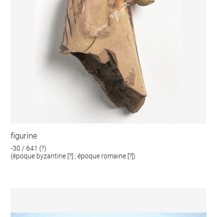
figurine
-30 / 641 (?)
(époque byzantine [?] ; époque romaine [?])