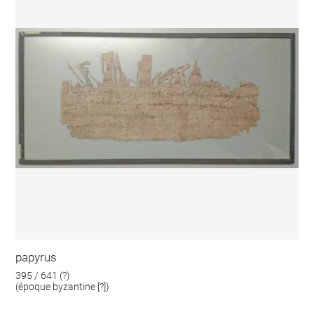
papyrus
395 / 641 (?)
(époque byzantine [?])