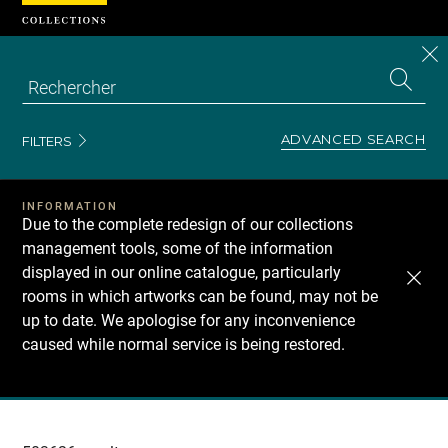
Cookies management panel
CL
Search
the
EN
S
collecti
Z
Se
ADVANCED SEARCH
FILTERS
INFORMATION
Due to the complete redesign of our collections
management tools, some of the information
displayed in our online catalogue, particularly
rooms in which artworks can be found, may not be
up to date. We apologise for any inconvenience
caused while normal service is being restored.
Recherche
dans
les