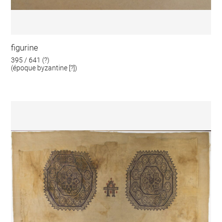
figurine
395 / 641 (?)
(époque byzantine [?])