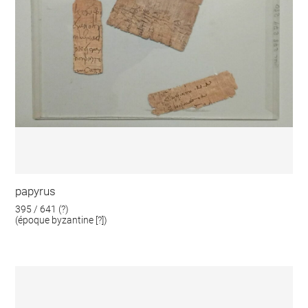
papyrus
395 / 641 (?)
(époque byzantine [?])