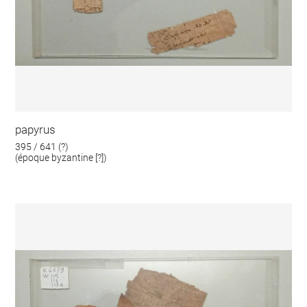
papyrus
395 / 641 (?)
(époque byzantine [?])