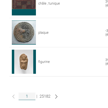
3
châle ; tunique
(
-
plaque
(
3
figurine
(
|
25182