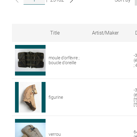
Title
Artist/Maker
Search
results
for
-
moule d'orfèvre ;
artworks
(
boucle d'oreille
in
;
the
Louvre
collections
-3
(
figurine
[
[?
6
verrou
(