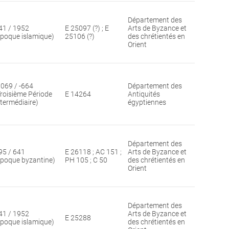
Département des
41 / 1952
E 25097 (?) ; E
Arts de Byzance et
époque islamique)
25106 (?)
des chrétientés en
Orient
1069 / -664
Département des
Troisième Période
E 14264
Antiquités
ntermédiaire)
égyptiennes
Département des
95 / 641
E 26118 ; AC 151 ;
Arts de Byzance et
époque byzantine)
PH 105 ; C 50
des chrétientés en
Orient
Département des
41 / 1952
Arts de Byzance et
E 25288
époque islamique)
des chrétientés en