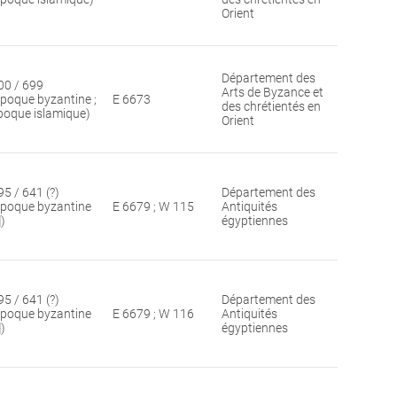
Orient
Département des
00 / 699
Arts de Byzance et
époque byzantine ;
E 6673
des chrétientés en
poque islamique)
Orient
95 / 641 (?)
Département des
époque byzantine
E 6679 ; W 115
Antiquités
])
égyptiennes
95 / 641 (?)
Département des
époque byzantine
E 6679 ; W 116
Antiquités
])
égyptiennes