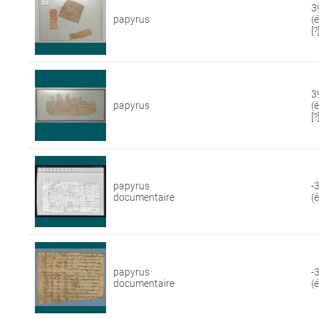
3
papyrus
(
[?
3
papyrus
(
[?
papyrus
-
documentaire
(
papyrus
-
documentaire
(