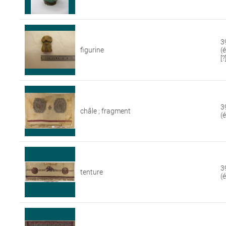
3
figurine
(
[?
3
châle ; fragment
(
3
tenture
(