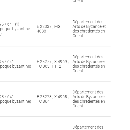
Orient
Département des
95 / 641 (?)
E 22337 ; MG
Arts de Byzance et
époque byzantine
4838
des chrétientés en
])
Orient
Département des
95 / 641
E 25277 ; X 4969 ;
Arts de Byzance et
époque byzantine)
TC 863 ; I 112
des chrétientés en
Orient
Département des
95 / 641
E 25278 ; X 4965 ;
Arts de Byzance et
époque byzantine)
TC 864
des chrétientés en
Orient
Département des