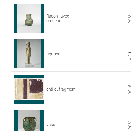
flacon ; avec
6
contenu
(
-
figurine
(
i
3
châle ; fragment
(
6
vase
(