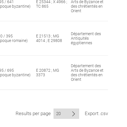
95 / 641
E 25344 ; X 4966 ;
Arts de Byzance et
époque byzantine)
TC 865
des chrétientés en
Orient
Département des
30 / 395
E 21513 ; MG
Antiquités
époque romaine)
4014 ; E 29808
égyptiennes
Département des
95 / 695
E 20872 ; MG
Arts de Byzance et
époque byzantine)
3373
des chrétientés en
Orient
Results per page
Export .csv