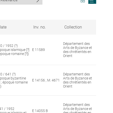
search
search
results
results
in
as
grid
list
format
Date
Inv. no.
Collection
Département des
30 / 1952 (?)
Arts de Byzance et
époque islamique [?]
E 11589
des chrétientés en
 époque romaine [?])
Orient
0 / 641 (?)
Département des
époque byzantine
Arts de Byzance et
E 14156 ; M. 4671
?] ; époque romaine
des chrétientés en
])
Orient
Département des
41 / 1952
Arts de Byzance et
E 14055 B
époque islamique)
des chrétientés en