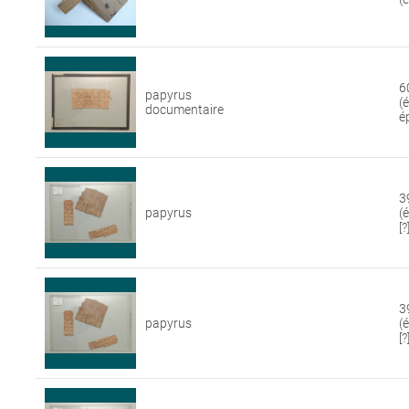
6
papyrus
(
documentaire
é
3
papyrus
(
[?
3
papyrus
(
[?