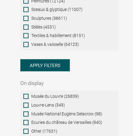
Peintures (12124)
Sceaux & glyptique (11007)
Sculptures (38611)
Stèles (4531)
Textiles & habillement (8151)
Vases & vaisselle (64123)
APPLY FILTERS
On display
On
Musée du Louvre (26839)
display
Louvre-Lens (349)
Musée National Eugène Delacroix (98)
Ecuries du château de Versailles (940)
Other (17631)