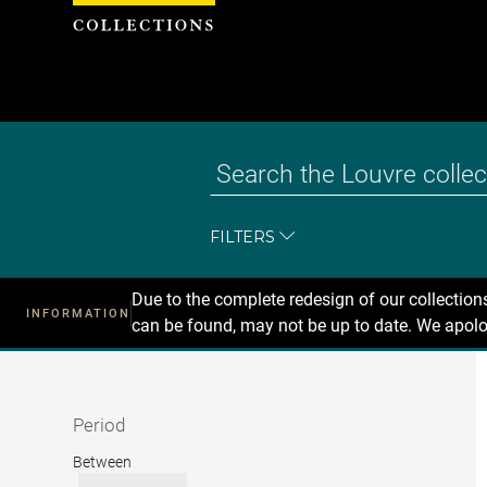
Cookies management panel
FILTERS
Due to the complete redesign of our collectio
INFORMATION
can be found, may not be up to date. We apolo
Recherche
dans
les
collections
Period
Period
Between