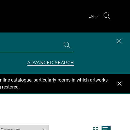
EN
Search
Search
CLOS
the
collections
SEAR
ZONE
ADVANCED SEARCH
nline catalogue, particularly rooms in which artworks
 restored.
View
View