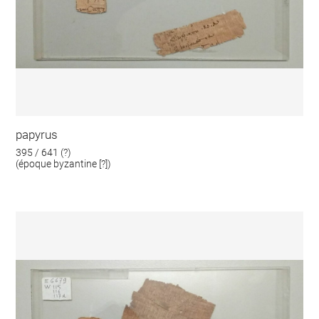
papyrus
395 / 641 (?)
(époque byzantine [?])