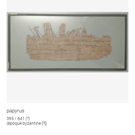
papyrus
395 / 641 (?)
(époque byzantine [?])