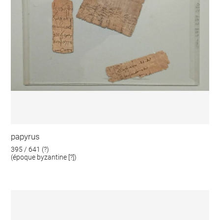
papyrus
395 / 641 (?)
(époque byzantine [?])