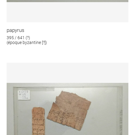
papyrus
395 / 641 (?)
(époque byzantine [?])