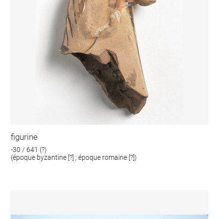
figurine
-30 / 641 (?)
(époque byzantine [?] ; époque romaine [?])