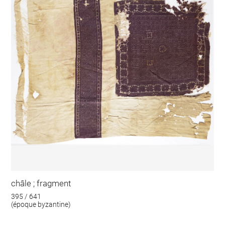
châle ; fragment
395 / 641
(époque byzantine)