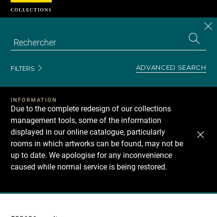
Cookies management panel
CL
Search
the
EN
S
collecti
Z
Se
ADVANCED SEARCH
FILTERS
INFORMATION
Due to the complete redesign of our collections
management tools, some of the information
displayed in our online catalogue, particularly
rooms in which artworks can be found, may not be
up to date. We apologise for any inconvenience
caused while normal service is being restored.
Recherche
dans
les