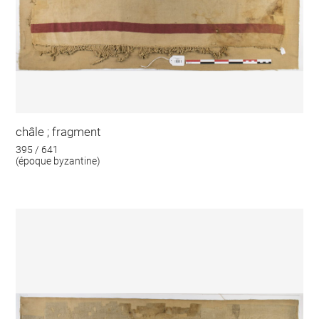
châle ; fragment
395 / 641
(époque byzantine)