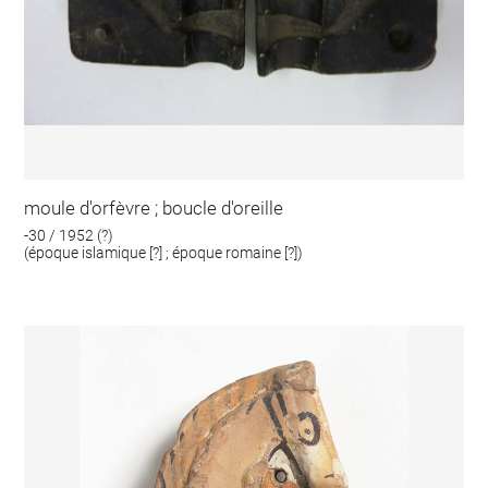
moule d'orfèvre ; boucle d'oreille
-30 / 1952 (?)
(époque islamique [?] ; époque romaine [?])