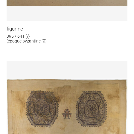
figurine
395 / 641 (?)
(époque byzantine [?])