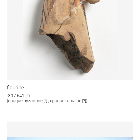
figurine
-30 / 641 (?)
(époque byzantine [?] ; époque romaine [?])