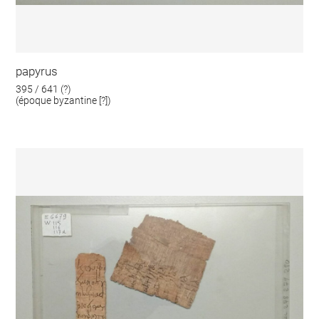
papyrus
395 / 641 (?)
(époque byzantine [?])