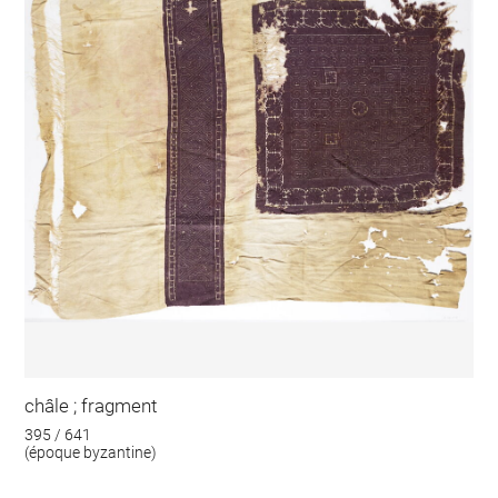
châle ; fragment
395 / 641
(époque byzantine)