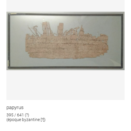
papyrus
395 / 641 (?)
(époque byzantine [?])