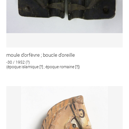
moule d'orfèvre ; boucle d'oreille
-30 / 1952 (?)
(époque islamique [?] ; époque romaine [?])