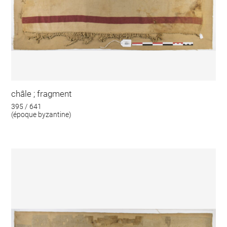
châle ; fragment
395 / 641
(époque byzantine)