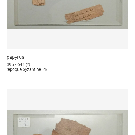
papyrus
395 / 641 (?)
(époque byzantine [?])