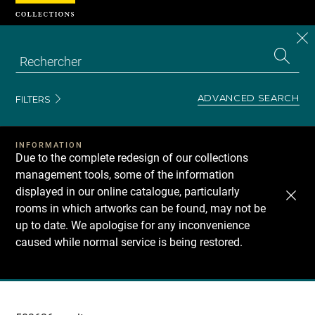
Cookies management panel
CL
Search
the
EN
S
collecti
Z
Se
ADVANCED SEARCH
FILTERS
INFORMATION
Due to the complete redesign of our collections
management tools, some of the information
displayed in our online catalogue, particularly
rooms in which artworks can be found, may not be
up to date. We apologise for any inconvenience
caused while normal service is being restored.
Recherche
dans
les