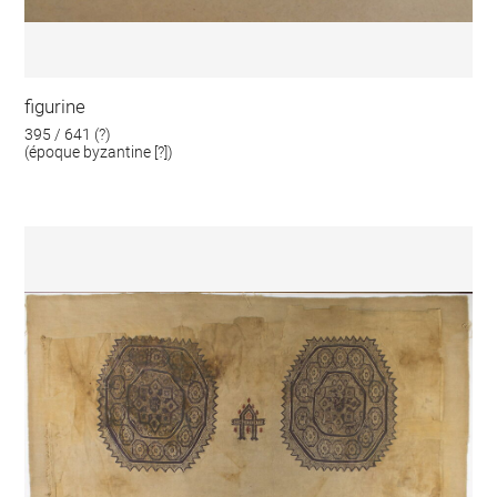
figurine
395 / 641 (?)
(époque byzantine [?])