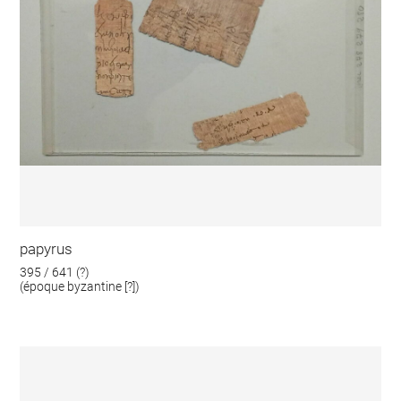
papyrus
395 / 641 (?)
(époque byzantine [?])