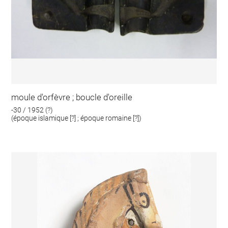
moule d'orfèvre ; boucle d'oreille
-30 / 1952 (?)
(époque islamique [?] ; époque romaine [?])