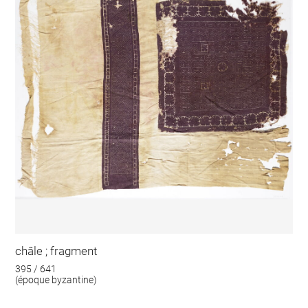
châle ; fragment
395 / 641
(époque byzantine)