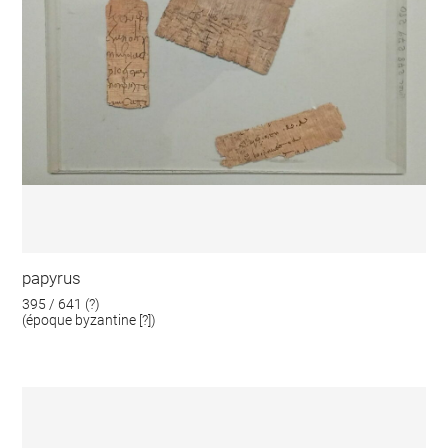
papyrus
395 / 641 (?)
(époque byzantine [?])