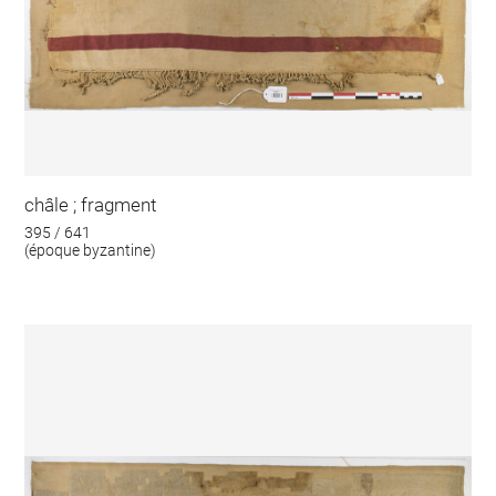
châle ; fragment
395 / 641
(époque byzantine)