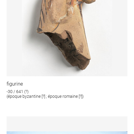
figurine
-30 / 641 (?)
(époque byzantine [?] ; époque romaine [?])