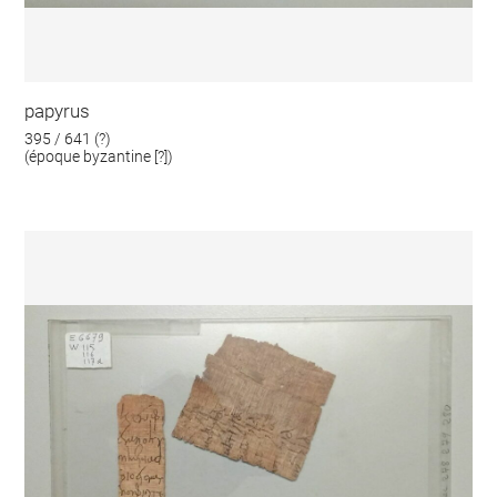
papyrus
395 / 641 (?)
(époque byzantine [?])