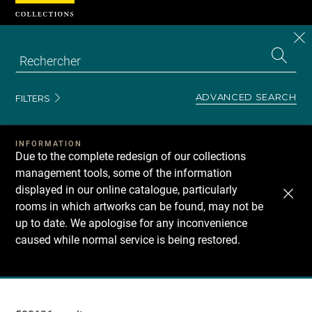
Cookies management panel
CL
Search
the
EN
S
collecti
Z
Se
ADVANCED SEARCH
FILTERS
INFORMATION
Due to the complete redesign of our collections
management tools, some of the information
displayed in our online catalogue, particularly
rooms in which artworks can be found, may not be
up to date. We apologise for any inconvenience
caused while normal service is being restored.
Recherche
dans
les