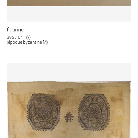
figurine
395 / 641 (?)
(époque byzantine [?])