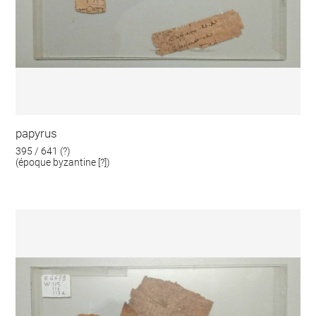
papyrus
395 / 641 (?)
(époque byzantine [?])