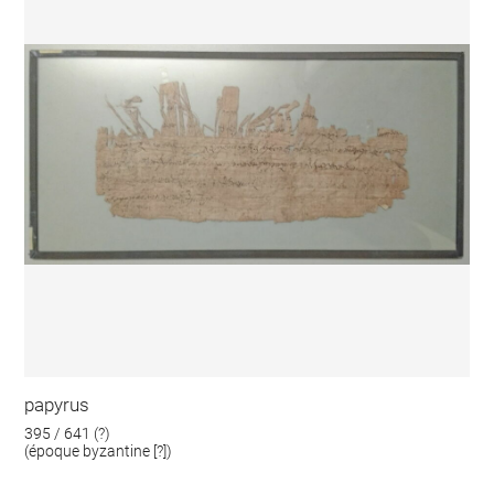
papyrus
395 / 641 (?)
(époque byzantine [?])