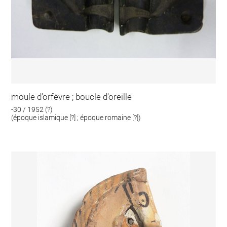
moule d'orfèvre ; boucle d'oreille
-30 / 1952 (?)
(époque islamique [?] ; époque romaine [?])