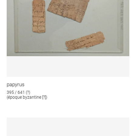
papyrus
395 / 641 (?)
(époque byzantine [?])