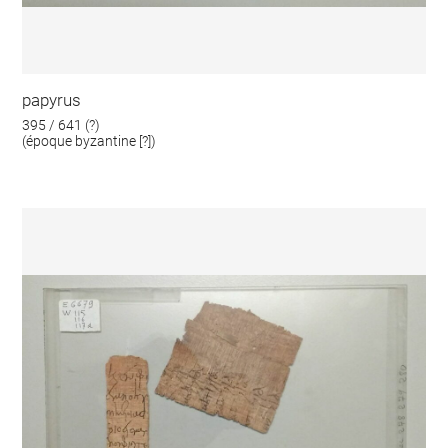
papyrus
395 / 641 (?)
(époque byzantine [?])