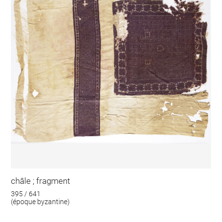
châle ; fragment
395 / 641
(époque byzantine)