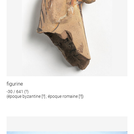
figurine
-30 / 641 (?)
(époque byzantine [?] ; époque romaine [?])