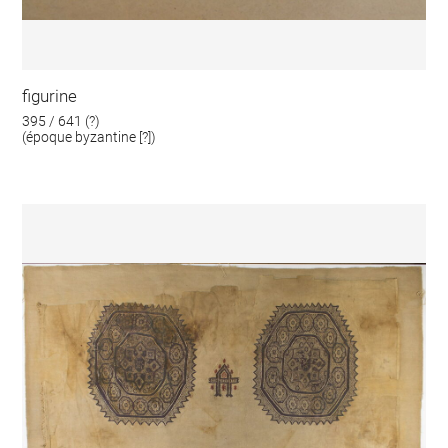
figurine
395 / 641 (?)
(époque byzantine [?])