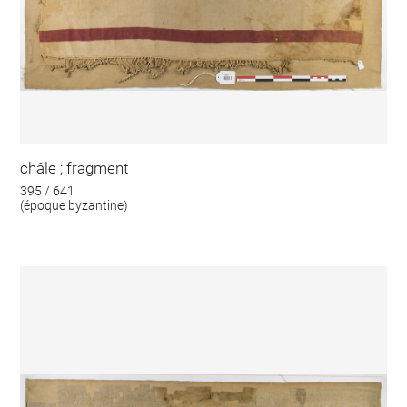
châle ; fragment
395 / 641
(époque byzantine)