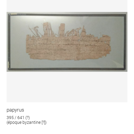
papyrus
395 / 641 (?)
(époque byzantine [?])