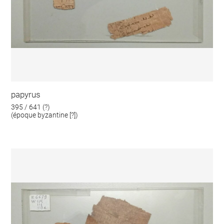
papyrus
395 / 641 (?)
(époque byzantine [?])