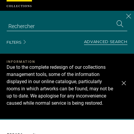
Cookies management panel
CL
Search
the
EN
S
collecti
Z
Se
ADVANCED SEARCH
FILTERS
INFORMATION
Due to the complete redesign of our collections
management tools, some of the information
displayed in our online catalogue, particularly
rooms in which artworks can be found, may not be
up to date. We apologise for any inconvenience
caused while normal service is being restored.
Recherche
dans
les