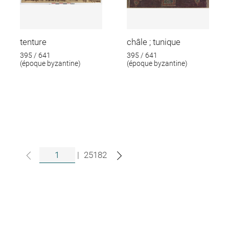
tenture
châle ; tunique
395 / 641
395 / 641
(époque byzantine)
(époque byzantine)
|
25182