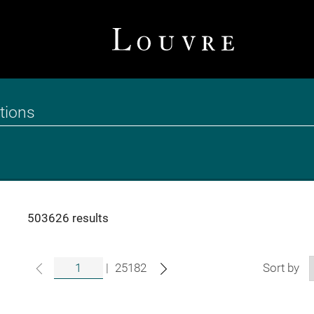
503626 results
|
25182
Sort by