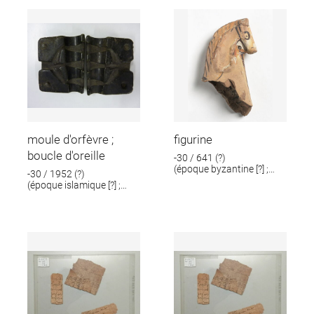
moule d'orfèvre ;
figurine
boucle d'oreille
-30 / 641 (?)
(époque byzantine [?] ;
-30 / 1952 (?)
époque romaine [?])
(époque islamique [?] ;
époque romaine [?])