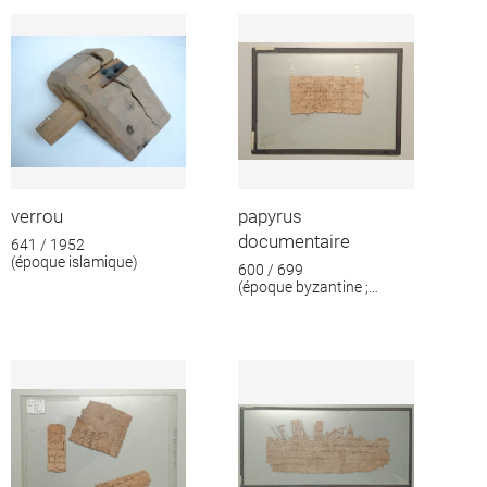
format
verrou
papyrus
documentaire
641 / 1952
(époque islamique)
600 / 699
(époque byzantine ;
époque islamique)