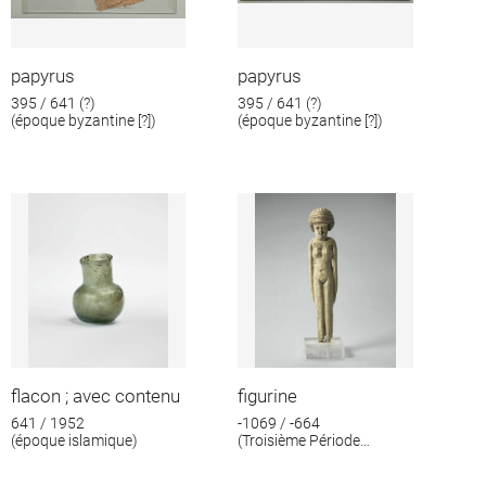
papyrus
papyrus
395 / 641 (?)
395 / 641 (?)
(époque byzantine [?])
(époque byzantine [?])
flacon ; avec contenu
figurine
641 / 1952
-1069 / -664
(époque islamique)
(Troisième Période
intermédiaire)