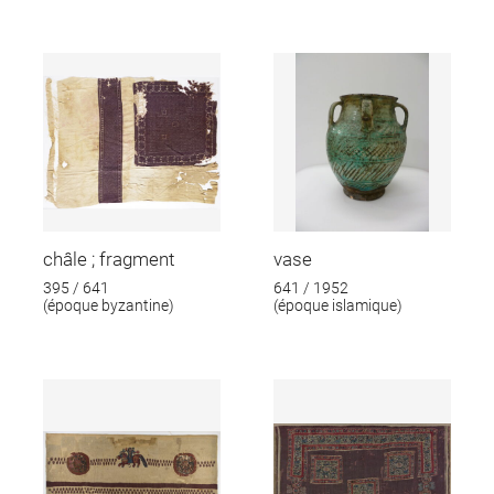
châle ; fragment
vase
395 / 641
641 / 1952
(époque byzantine)
(époque islamique)