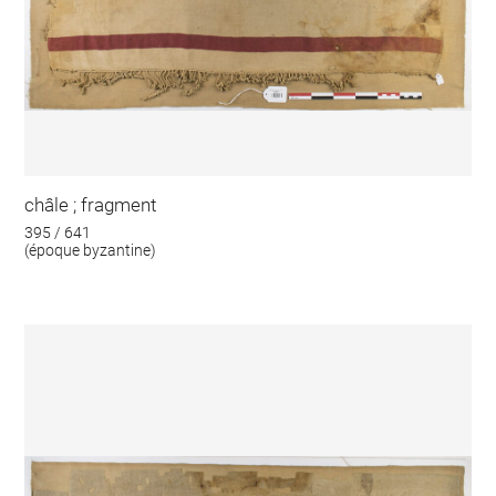
châle ; fragment
395 / 641
(époque byzantine)