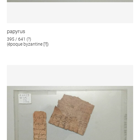
papyrus
395 / 641 (?)
(époque byzantine [?])