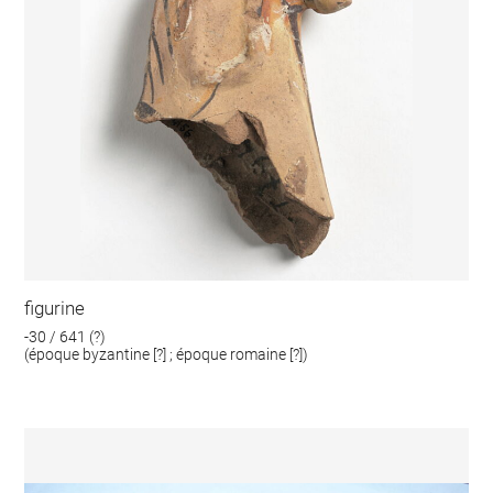
figurine
-30 / 641 (?)
(époque byzantine [?] ; époque romaine [?])