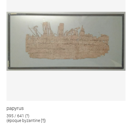
papyrus
395 / 641 (?)
(époque byzantine [?])