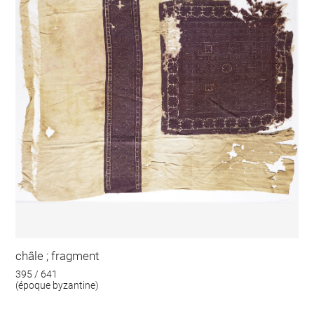
châle ; fragment
395 / 641
(époque byzantine)