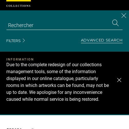
Cookies management panel
CL
Search
the
EN
S
collecti
Z
Se
ADVANCED SEARCH
FILTERS
INFORMATION
Due to the complete redesign of our collections
management tools, some of the information
displayed in our online catalogue, particularly
rooms in which artworks can be found, may not be
up to date. We apologise for any inconvenience
caused while normal service is being restored.
Recherche
dans
les