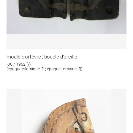
moule d'orfèvre ; boucle d'oreille
-30 / 1952 (?)
(époque islamique [?] ; époque romaine [?])