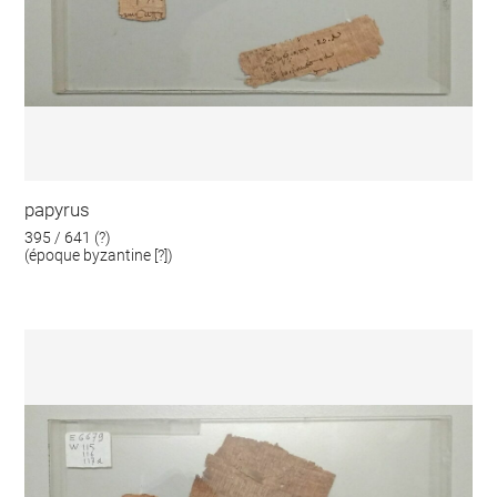
papyrus
395 / 641 (?)
(époque byzantine [?])