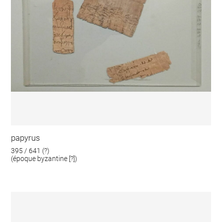
papyrus
395 / 641 (?)
(époque byzantine [?])