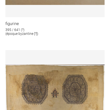
figurine
395 / 641 (?)
(époque byzantine [?])