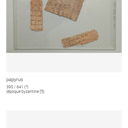
papyrus
395 / 641 (?)
(époque byzantine [?])