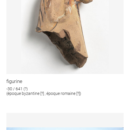
figurine
-30 / 641 (?)
(époque byzantine [?] ; époque romaine [?])