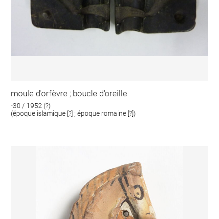
moule d'orfèvre ; boucle d'oreille
-30 / 1952 (?)
(époque islamique [?] ; époque romaine [?])