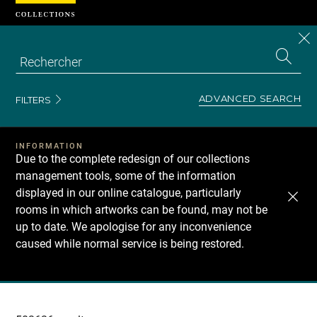
Cookies management panel
CL
Search
the
EN
S
collecti
Z
Se
ADVANCED SEARCH
FILTERS
INFORMATION
Due to the complete redesign of our collections
management tools, some of the information
displayed in our online catalogue, particularly
rooms in which artworks can be found, may not be
up to date. We apologise for any inconvenience
caused while normal service is being restored.
Recherche
dans
les