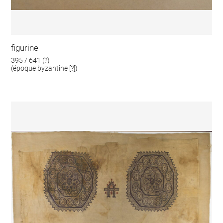
figurine
395 / 641 (?)
(époque byzantine [?])