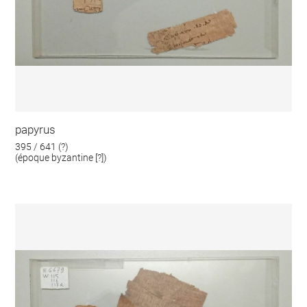
papyrus
395 / 641 (?)
(époque byzantine [?])