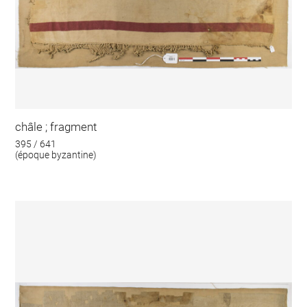
châle ; fragment
395 / 641
(époque byzantine)