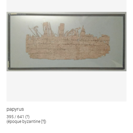
papyrus
395 / 641 (?)
(époque byzantine [?])