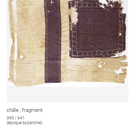
châle ; fragment
395 / 641
(époque byzantine)