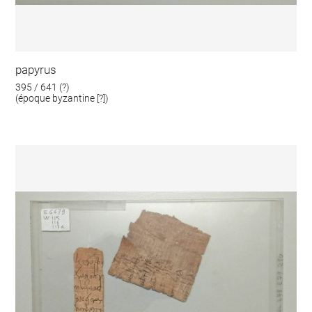
papyrus
395 / 641 (?)
(époque byzantine [?])