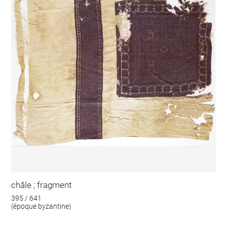
châle ; fragment
395 / 641
(époque byzantine)