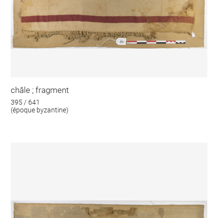
châle ; fragment
395 / 641
(époque byzantine)