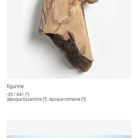
figurine
-30 / 641 (?)
(époque byzantine [?] ; époque romaine [?])