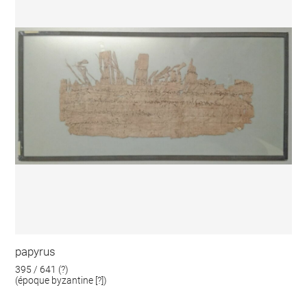
papyrus
395 / 641 (?)
(époque byzantine [?])