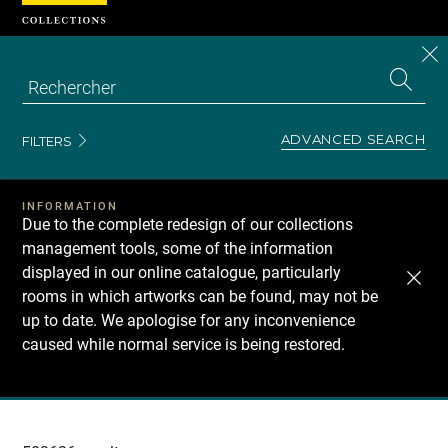
Cookies management panel
CL
Search
the
EN
S
collecti
Z
Se
ADVANCED SEARCH
FILTERS
INFORMATION
Due to the complete redesign of our collections
management tools, some of the information
displayed in our online catalogue, particularly
rooms in which artworks can be found, may not be
up to date. We apologise for any inconvenience
caused while normal service is being restored.
Recherche
dans
les