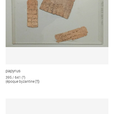
papyrus
395 / 641 (?)
(époque byzantine [?])