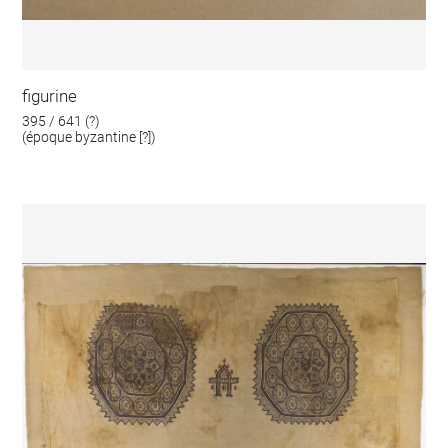
figurine
395 / 641 (?)
(époque byzantine [?])