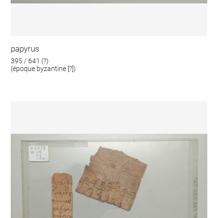
papyrus
395 / 641 (?)
(époque byzantine [?])