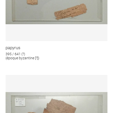
papyrus
395 / 641 (?)
(époque byzantine [?])