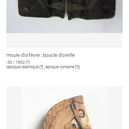
moule d'orfèvre ; boucle d'oreille
-30 / 1952 (?)
(époque islamique [?] ; époque romaine [?])