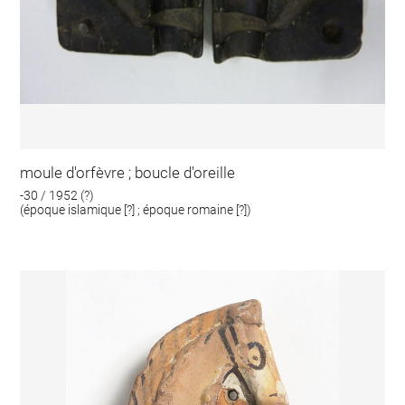
moule d'orfèvre ; boucle d'oreille
-30 / 1952 (?)
(époque islamique [?] ; époque romaine [?])