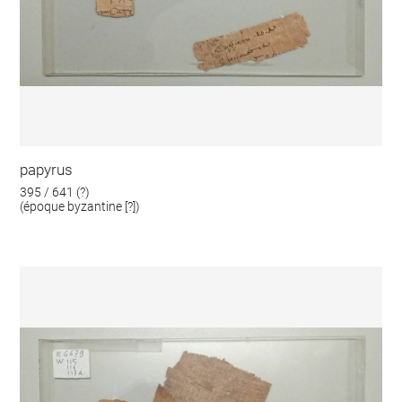
papyrus
395 / 641 (?)
(époque byzantine [?])