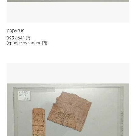
papyrus
395 / 641 (?)
(époque byzantine [?])