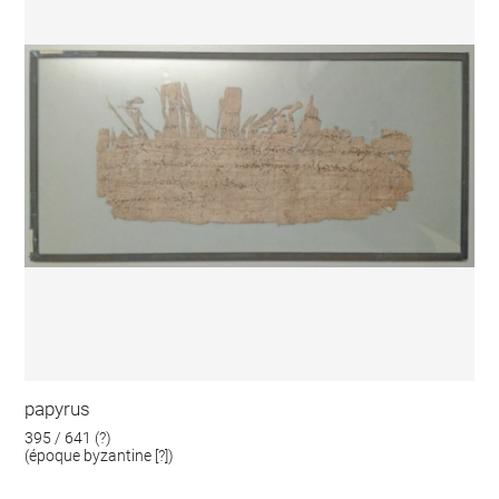
papyrus
395 / 641 (?)
(époque byzantine [?])