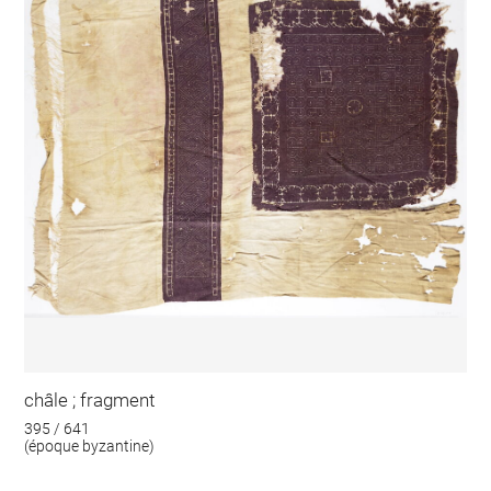
châle ; fragment
395 / 641
(époque byzantine)