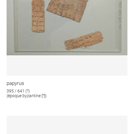
papyrus
395 / 641 (?)
(époque byzantine [?])