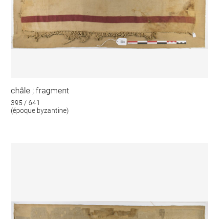
châle ; fragment
395 / 641
(époque byzantine)