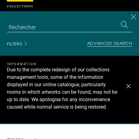
Cookies management panel
CL
Search
the
EN
S
collecti
Z
Se
ADVANCED SEARCH
FILTERS
INFORMATION
Due to the complete redesign of our collections
management tools, some of the information
displayed in our online catalogue, particularly
rooms in which artworks can be found, may not be
up to date. We apologise for any inconvenience
caused while normal service is being restored.
Recherche
dans
les