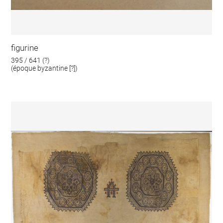
figurine
395 / 641 (?)
(époque byzantine [?])