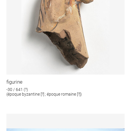
figurine
-30 / 641 (?)
(époque byzantine [?] ; époque romaine [?])