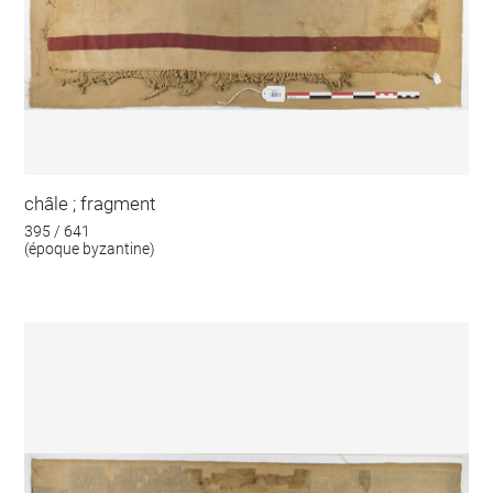
châle ; fragment
395 / 641
(époque byzantine)