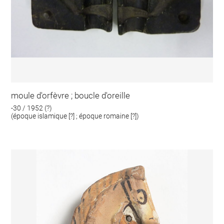
moule d'orfèvre ; boucle d'oreille
-30 / 1952 (?)
(époque islamique [?] ; époque romaine [?])