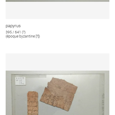
papyrus
395 / 641 (?)
(époque byzantine [?])