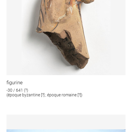
figurine
-30 / 641 (?)
(époque byzantine [?] ; époque romaine [?])