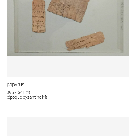
papyrus
395 / 641 (?)
(époque byzantine [?])