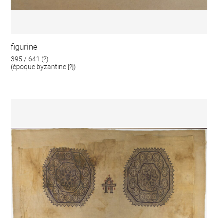
figurine
395 / 641 (?)
(époque byzantine [?])