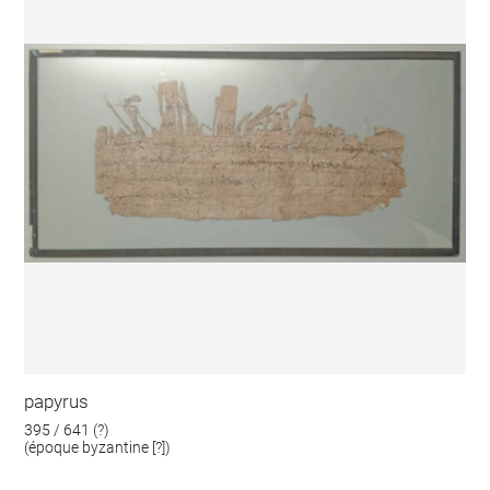
papyrus
395 / 641 (?)
(époque byzantine [?])