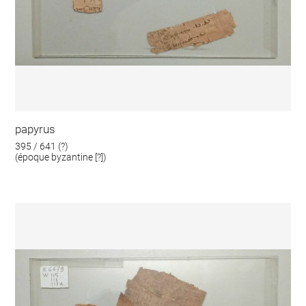
papyrus
395 / 641 (?)
(époque byzantine [?])