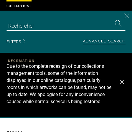
Cookies management panel
CL
Search
the
EN
S
collecti
Z
Se
ADVANCED SEARCH
FILTERS
INFORMATION
Due to the complete redesign of our collections
management tools, some of the information
displayed in our online catalogue, particularly
rooms in which artworks can be found, may not be
up to date. We apologise for any inconvenience
caused while normal service is being restored.
Recherche
dans
les