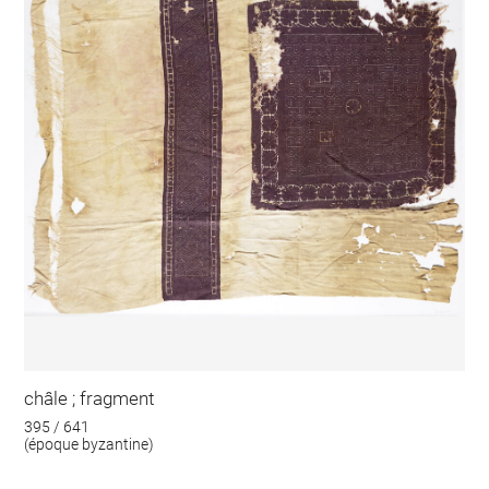
châle ; fragment
395 / 641
(époque byzantine)