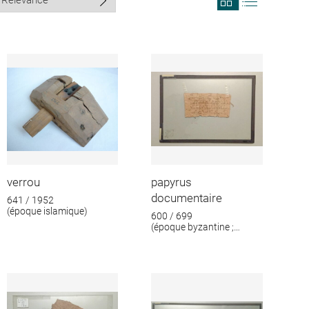
search
search
results
results
in
as
grid
list
format
verrou
papyrus
documentaire
641 / 1952
(époque islamique)
600 / 699
(époque byzantine ;
époque islamique)