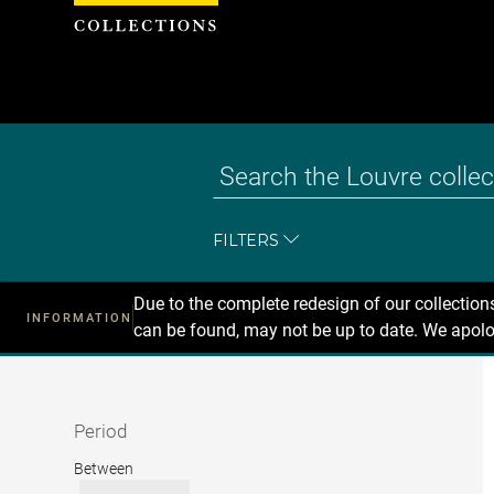
Cookies management panel
FILTERS
Due to the complete redesign of our collectio
INFORMATION
can be found, may not be up to date. We apolo
Recherche
dans
les
collections
Period
Period
Between