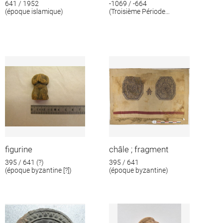
641 / 1952
-1069 / -664
(époque islamique)
(Troisième Période
intermédiaire)
figurine
châle ; fragment
395 / 641 (?)
395 / 641
(époque byzantine [?])
(époque byzantine)