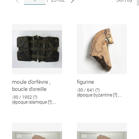
moule d'orfèvre ;
figurine
boucle d'oreille
-30 / 641 (?)
(époque byzantine [?] ;
-30 / 1952 (?)
époque romaine [?])
(époque islamique [?] ;
époque romaine [?])