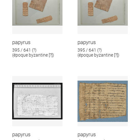
papyrus
papyrus
395 / 641 (?)
395 / 641 (?)
(époque byzantine [?])
(époque byzantine [?])
papyrus
papyrus