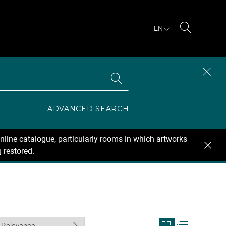
EN
Search
Search
CLOS
the
collections
SEAR
ZONE
ADVANCED SEARCH
nline catalogue, particularly rooms in which artworks
 restored.
View
View