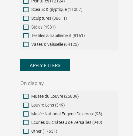
Peintures (12124)
Sceaux & glyptique (11007)
Sculptures (38611)
Stèles (4531)
Textiles & habillement (8151)
Vases & vaisselle (64123)
APPLY FILTERS
On display
On
Musée du Louvre (26839)
display
Louvre-Lens (349)
Musée National Eugène Delacroix (98)
Ecuries du château de Versailles (940)
Other (17631)