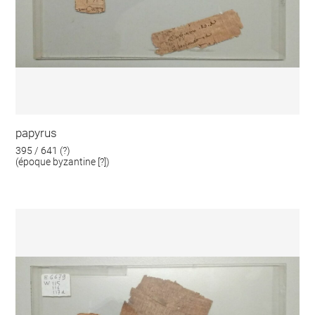
papyrus
395 / 641 (?)
(époque byzantine [?])