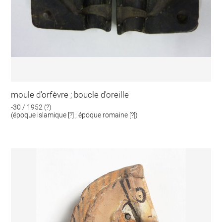
moule d'orfèvre ; boucle d'oreille
-30 / 1952 (?)
(époque islamique [?] ; époque romaine [?])