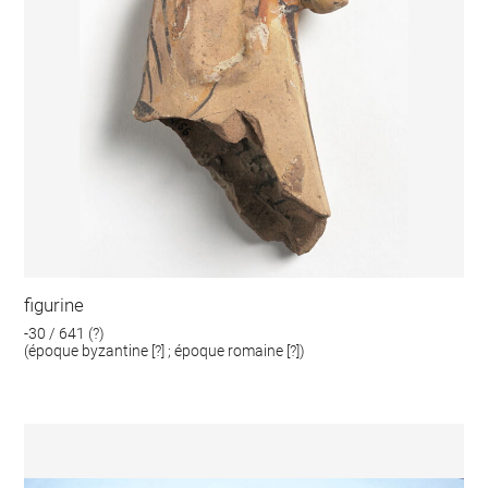
figurine
-30 / 641 (?)
(époque byzantine [?] ; époque romaine [?])