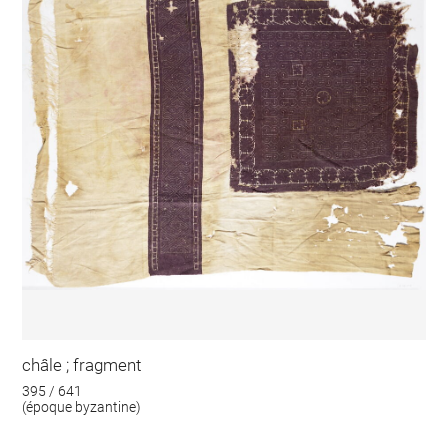
châle ; fragment
395 / 641
(époque byzantine)