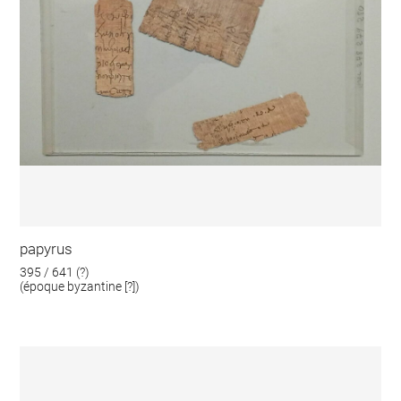
papyrus
395 / 641 (?)
(époque byzantine [?])