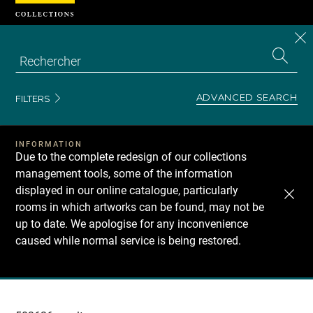
Cookies management panel
CL
Search
the
EN
S
collecti
Z
Se
ADVANCED SEARCH
FILTERS
INFORMATION
Due to the complete redesign of our collections
management tools, some of the information
displayed in our online catalogue, particularly
rooms in which artworks can be found, may not be
up to date. We apologise for any inconvenience
caused while normal service is being restored.
Recherche
dans
les