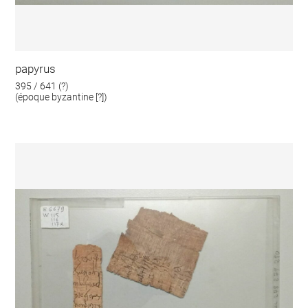
papyrus
395 / 641 (?)
(époque byzantine [?])