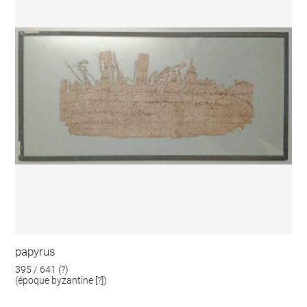
papyrus
395 / 641 (?)
(époque byzantine [?])