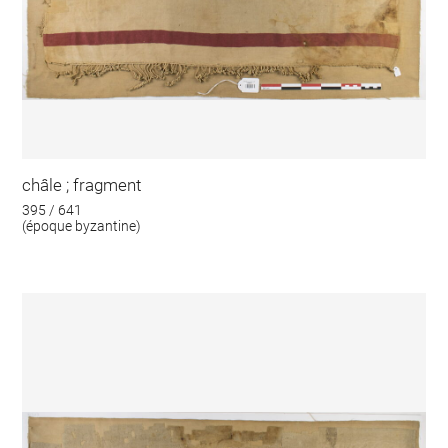
châle ; fragment
395 / 641
(époque byzantine)