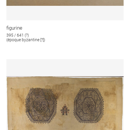
figurine
395 / 641 (?)
(époque byzantine [?])