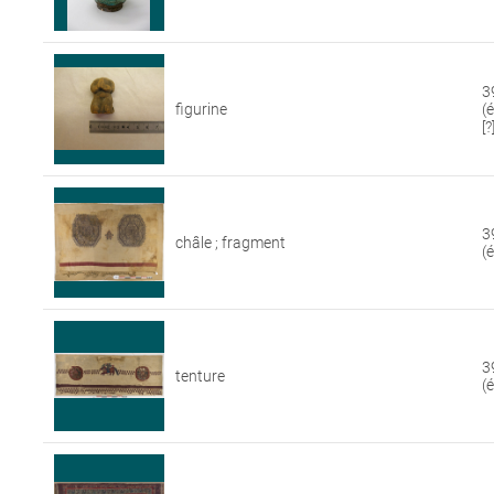
3
figurine
(
[?
3
châle ; fragment
(
3
tenture
(