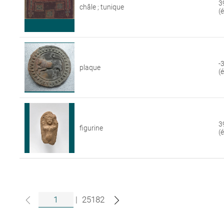
3
châle ; tunique
(
-
plaque
(
3
figurine
(
|
25182