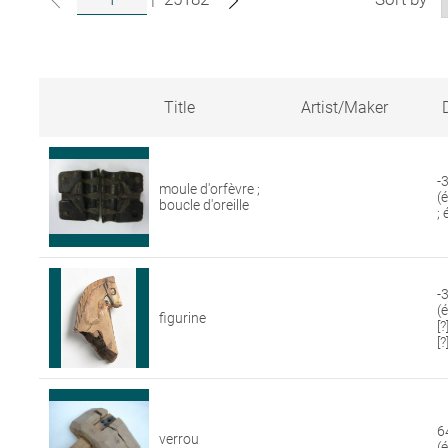
Title
Artist/Maker
Search
results
for
-
moule d'orfèvre ;
artworks
(
boucle d'oreille
in
;
the
Louvre
collections
-3
(
figurine
[
[?
6
verrou
(