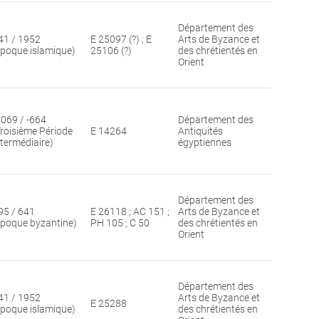
Département des
41 / 1952
E 25097 (?) ; E
Arts de Byzance et
époque islamique)
25106 (?)
des chrétientés en
Orient
1069 / -664
Département des
Troisième Période
E 14264
Antiquités
ntermédiaire)
égyptiennes
Département des
95 / 641
E 26118 ; AC 151 ;
Arts de Byzance et
époque byzantine)
PH 105 ; C 50
des chrétientés en
Orient
Département des
41 / 1952
Arts de Byzance et
E 25288
époque islamique)
des chrétientés en