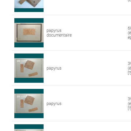
6
papyrus
(
documentaire
é
3
papyrus
(
[?
3
papyrus
(
[?