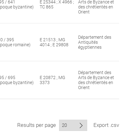
95 / 641
E 25344 ; X 4966 ;
Arts de Byzance et
époque byzantine)
TC 865
des chrétientés en
Orient
Département des
30 / 395
E 21513 ; MG
Antiquités
époque romaine)
4014 ; E 29808
égyptiennes
Département des
95 / 695
E 20872 ; MG
Arts de Byzance et
époque byzantine)
3373
des chrétientés en
Orient
Results per page
Export .csv