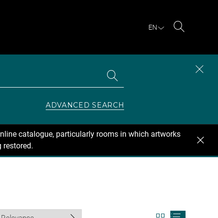
EN
Search
Search
CLOS
the
collections
SEAR
ZONE
ADVANCED SEARCH
nline catalogue, particularly rooms in which artworks
 restored.
View
View