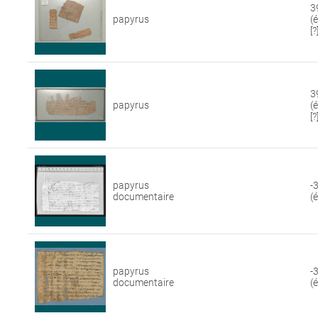
3
papyrus
(
[?
3
papyrus
(
[?
papyrus
-
documentaire
(
papyrus
-
documentaire
(