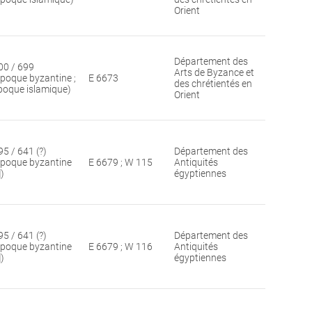
Orient
Département des
00 / 699
Arts de Byzance et
époque byzantine ;
E 6673
des chrétientés en
poque islamique)
Orient
95 / 641 (?)
Département des
époque byzantine
E 6679 ; W 115
Antiquités
])
égyptiennes
95 / 641 (?)
Département des
époque byzantine
E 6679 ; W 116
Antiquités
])
égyptiennes