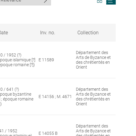
search
search
results
results
in
as
grid
list
format
Date
Inv. no.
Collection
Département des
30 / 1952 (?)
Arts de Byzance et
époque islamique [?]
E 11589
des chrétientés en
 époque romaine [?])
Orient
0 / 641 (?)
Département des
époque byzantine
Arts de Byzance et
E 14156 ; M. 4671
?] ; époque romaine
des chrétientés en
])
Orient
Département des
41 / 1952
Arts de Byzance et
E 14055 B
époque islamique)
des chrétientés en