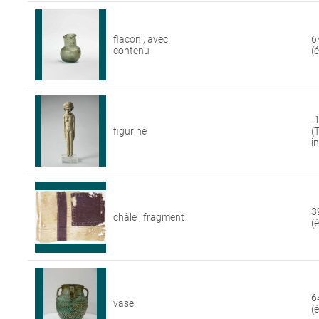
flacon ; avec
6
contenu
(
-
figurine
(
i
3
châle ; fragment
(
6
vase
(