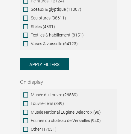
Peintures (12124)
Sceaux & glyptique (11007)
Sculptures (38611)
Stèles (4531)
Textiles & habillement (8151)
Vases & vaisselle (64123)
APPLY FILTERS
On display
On
Musée du Louvre (26839)
display
Louvre-Lens (349)
Musée National Eugène Delacroix (98)
Ecuries du château de Versailles (940)
Other (17631)