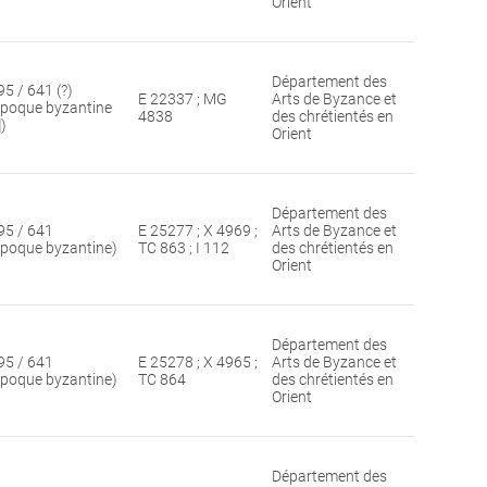
Orient
Département des
95 / 641 (?)
E 22337 ; MG
Arts de Byzance et
époque byzantine
4838
des chrétientés en
])
Orient
Département des
95 / 641
E 25277 ; X 4969 ;
Arts de Byzance et
époque byzantine)
TC 863 ; I 112
des chrétientés en
Orient
Département des
95 / 641
E 25278 ; X 4965 ;
Arts de Byzance et
époque byzantine)
TC 864
des chrétientés en
Orient
Département des