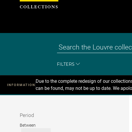
Cookies management panel
FILTERS
Due to the complete redesign of our collectio
INFORMATION
can be found, may not be up to date. We apolo
Recherche
dans
les
collections
Period
Period
Between