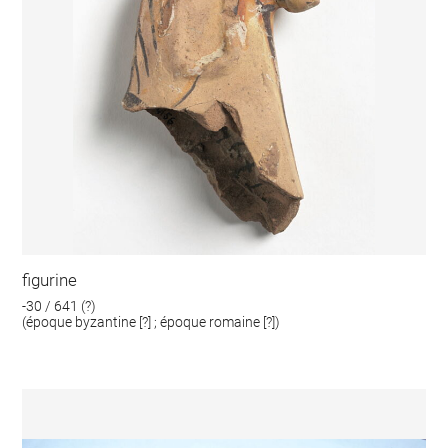
figurine
-30 / 641 (?)
(époque byzantine [?] ; époque romaine [?])