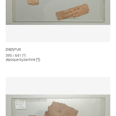
papyrus
395 / 641 (?)
(époque byzantine [?])