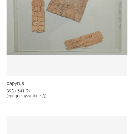
papyrus
395 / 641 (?)
(époque byzantine [?])