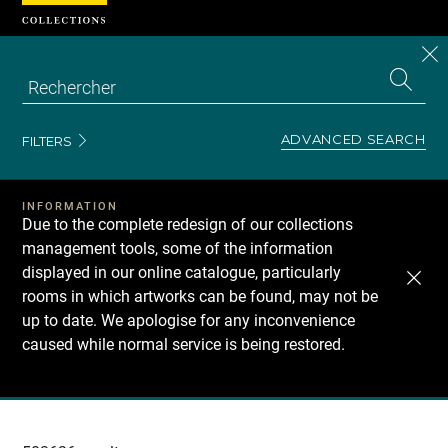
Cookies management panel
CL
Search
the
EN
S
collecti
Z
Se
ADVANCED SEARCH
FILTERS
INFORMATION
Due to the complete redesign of our collections
management tools, some of the information
displayed in our online catalogue, particularly
rooms in which artworks can be found, may not be
up to date. We apologise for any inconvenience
caused while normal service is being restored.
Recherche
dans
les