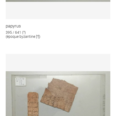
papyrus
395 / 641 (?)
(époque byzantine [?])