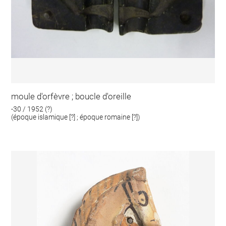
moule d'orfèvre ; boucle d'oreille
-30 / 1952 (?)
(époque islamique [?] ; époque romaine [?])