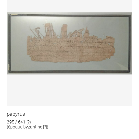
papyrus
395 / 641 (?)
(époque byzantine [?])