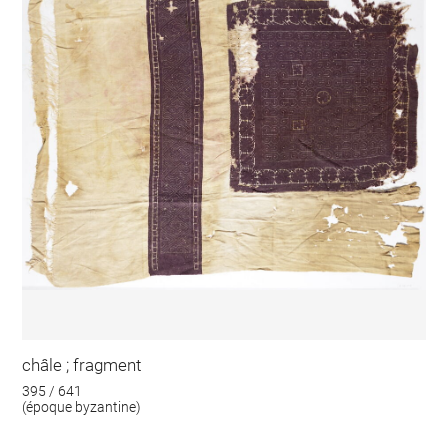
châle ; fragment
395 / 641
(époque byzantine)