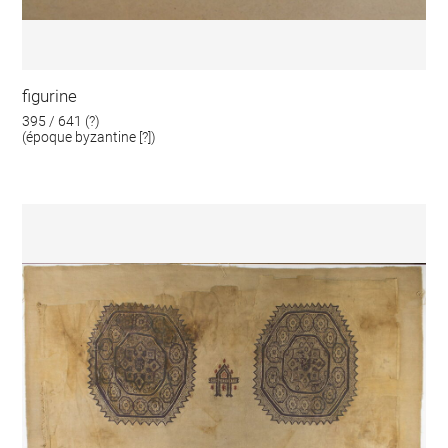
figurine
395 / 641 (?)
(époque byzantine [?])