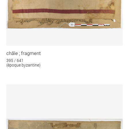
châle ; fragment
395 / 641
(époque byzantine)