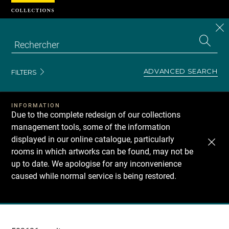
Cookies management panel
CL
Search
the
EN
S
collecti
Z
Se
ADVANCED SEARCH
FILTERS
INFORMATION
Due to the complete redesign of our collections
management tools, some of the information
displayed in our online catalogue, particularly
rooms in which artworks can be found, may not be
up to date. We apologise for any inconvenience
caused while normal service is being restored.
Recherche
dans
les