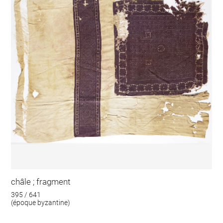
châle ; fragment
395 / 641
(époque byzantine)