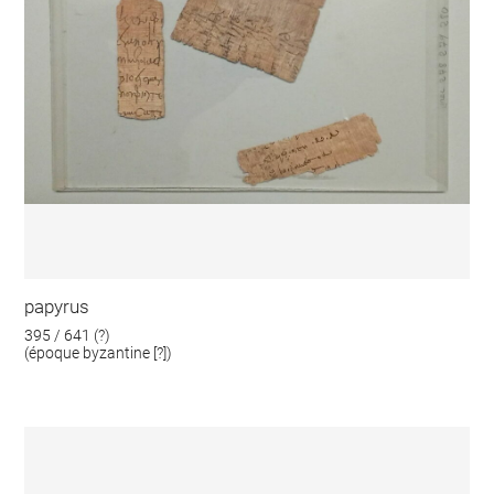
papyrus
395 / 641 (?)
(époque byzantine [?])