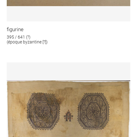
figurine
395 / 641 (?)
(époque byzantine [?])