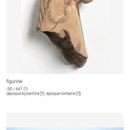
figurine
-30 / 641 (?)
(époque byzantine [?] ; époque romaine [?])