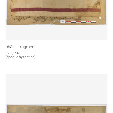
châle ; fragment
395 / 641
(époque byzantine)