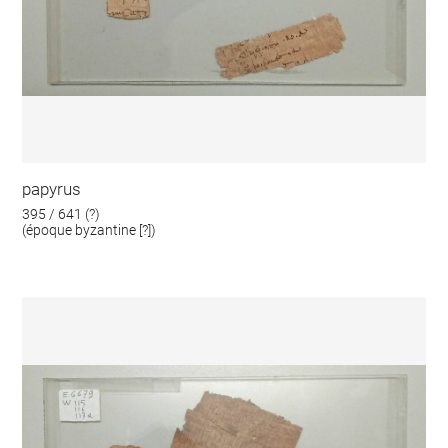
papyrus
395 / 641 (?)
(époque byzantine [?])