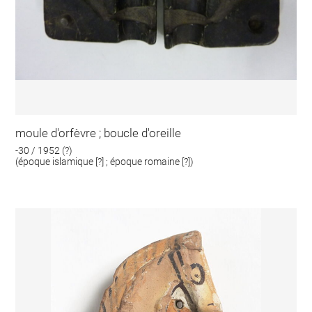
moule d'orfèvre ; boucle d'oreille
-30 / 1952 (?)
(époque islamique [?] ; époque romaine [?])