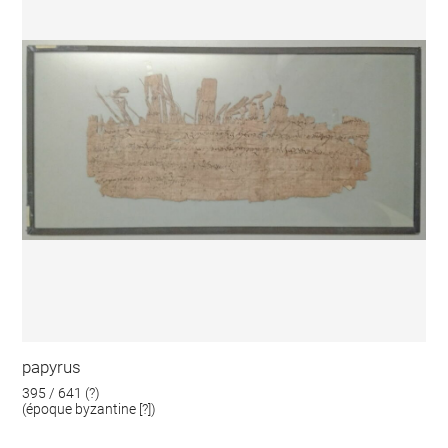
papyrus
395 / 641 (?)
(époque byzantine [?])