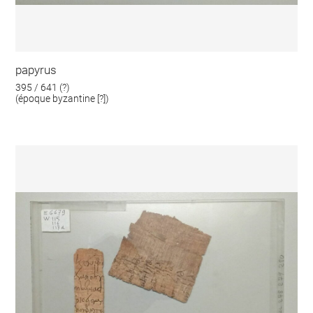
papyrus
395 / 641 (?)
(époque byzantine [?])