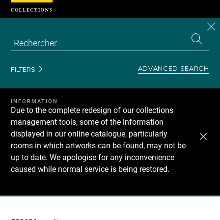
Cookies management panel
CL
Search
the
EN
S
collecti
Z
Se
ADVANCED SEARCH
FILTERS
INFORMATION
Due to the complete redesign of our collections
management tools, some of the information
displayed in our online catalogue, particularly
rooms in which artworks can be found, may not be
up to date. We apologise for any inconvenience
caused while normal service is being restored.
Recherche
dans
les