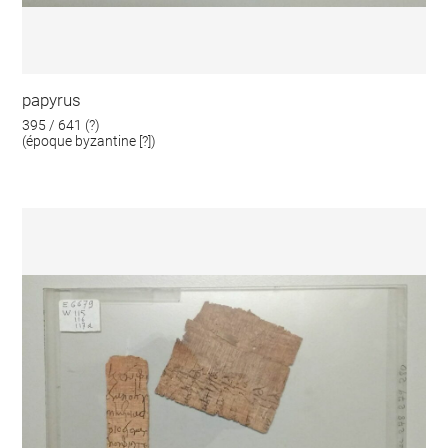
papyrus
395 / 641 (?)
(époque byzantine [?])