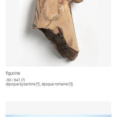
figurine
-30 / 641 (?)
(époque byzantine [?] ; époque romaine [?])