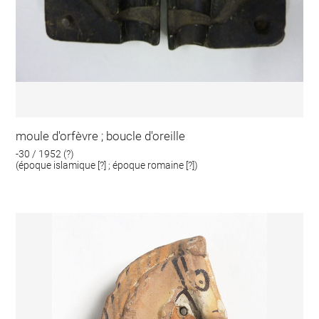
moule d'orfèvre ; boucle d'oreille
-30 / 1952 (?)
(époque islamique [?] ; époque romaine [?])