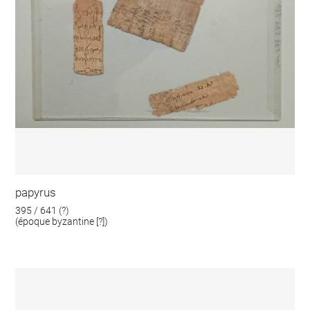
papyrus
395 / 641 (?)
(époque byzantine [?])