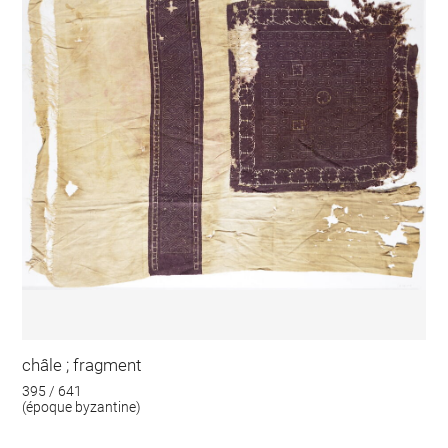
châle ; fragment
395 / 641
(époque byzantine)