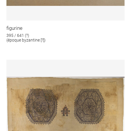
figurine
395 / 641 (?)
(époque byzantine [?])