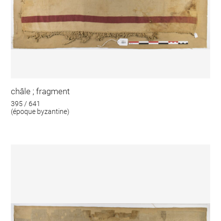
châle ; fragment
395 / 641
(époque byzantine)