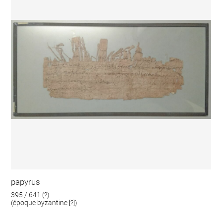
papyrus
395 / 641 (?)
(époque byzantine [?])