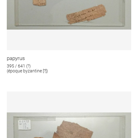
papyrus
395 / 641 (?)
(époque byzantine [?])