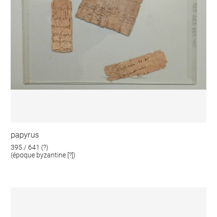
papyrus
395 / 641 (?)
(époque byzantine [?])