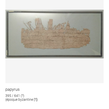
papyrus
395 / 641 (?)
(époque byzantine [?])