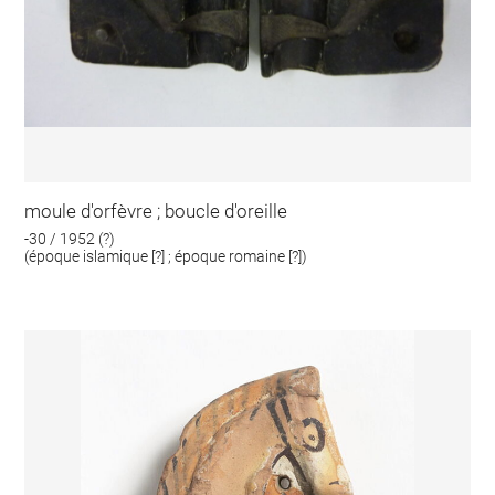
moule d'orfèvre ; boucle d'oreille
-30 / 1952 (?)
(époque islamique [?] ; époque romaine [?])