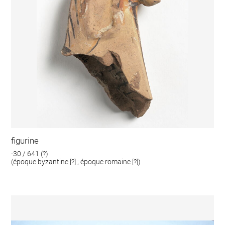
figurine
-30 / 641 (?)
(époque byzantine [?] ; époque romaine [?])