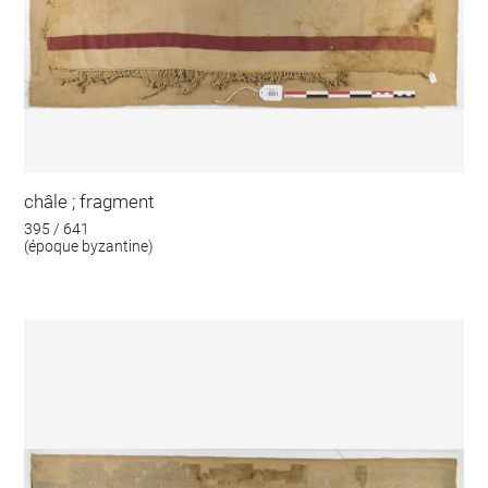
châle ; fragment
395 / 641
(époque byzantine)