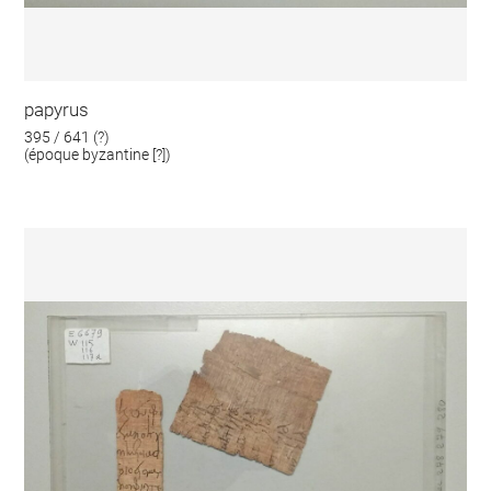
papyrus
395 / 641 (?)
(époque byzantine [?])