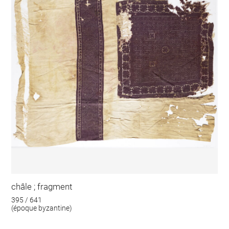
châle ; fragment
395 / 641
(époque byzantine)