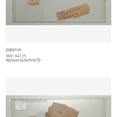
papyrus
395 / 641 (?)
(époque byzantine [?])