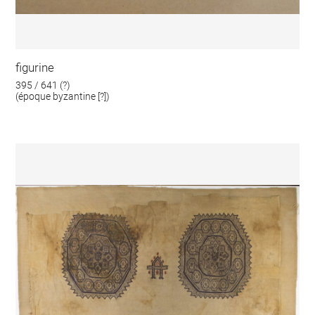
figurine
395 / 641 (?)
(époque byzantine [?])