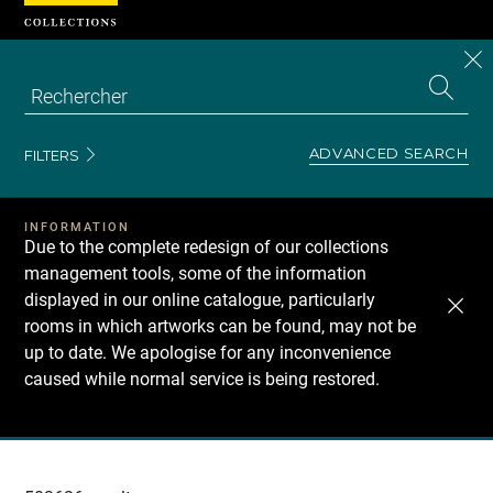
Cookies management panel
CL
Search
the
EN
S
collecti
Z
Se
ADVANCED SEARCH
FILTERS
INFORMATION
Due to the complete redesign of our collections
management tools, some of the information
displayed in our online catalogue, particularly
rooms in which artworks can be found, may not be
up to date. We apologise for any inconvenience
caused while normal service is being restored.
Recherche
dans
les