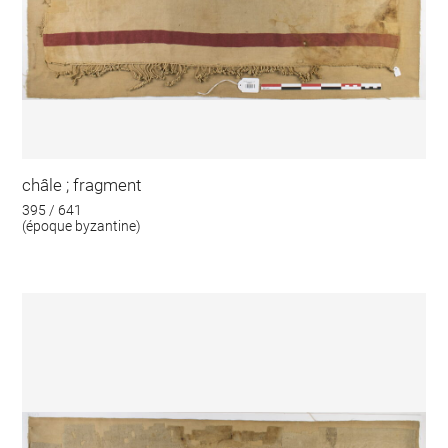
châle ; fragment
395 / 641
(époque byzantine)