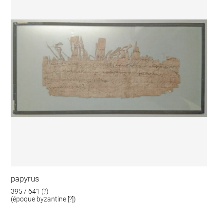
papyrus
395 / 641 (?)
(époque byzantine [?])