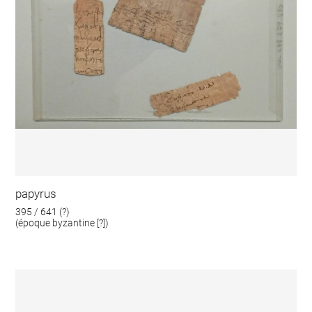
papyrus
395 / 641 (?)
(époque byzantine [?])