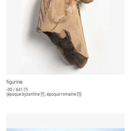
figurine
-30 / 641 (?)
(époque byzantine [?] ; époque romaine [?])