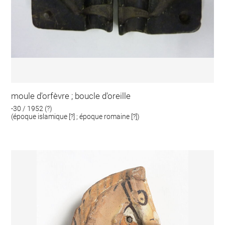
moule d'orfèvre ; boucle d'oreille
-30 / 1952 (?)
(époque islamique [?] ; époque romaine [?])