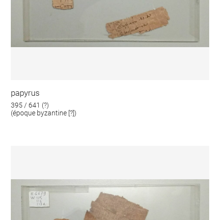
papyrus
395 / 641 (?)
(époque byzantine [?])