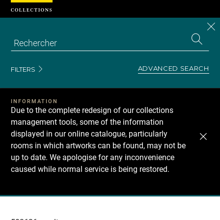
Cookies management panel
CL
Search
the
EN
S
collecti
Z
Se
ADVANCED SEARCH
FILTERS
INFORMATION
Due to the complete redesign of our collections
management tools, some of the information
displayed in our online catalogue, particularly
rooms in which artworks can be found, may not be
up to date. We apologise for any inconvenience
caused while normal service is being restored.
Recherche
dans
les