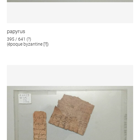
papyrus
395 / 641 (?)
(époque byzantine [?])