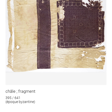
châle ; fragment
395 / 641
(époque byzantine)