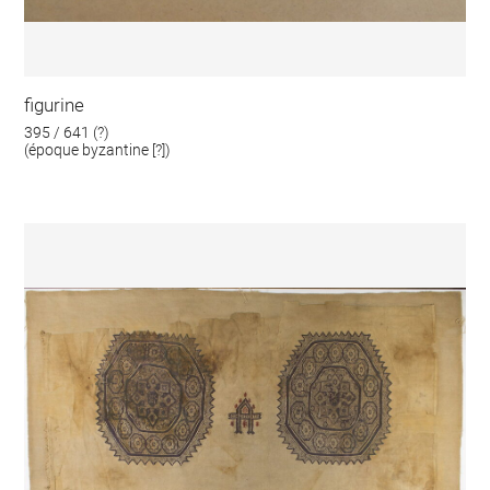
figurine
395 / 641 (?)
(époque byzantine [?])