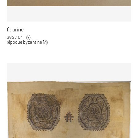
figurine
395 / 641 (?)
(époque byzantine [?])