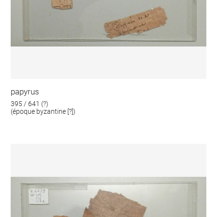
papyrus
395 / 641 (?)
(époque byzantine [?])