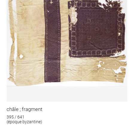
châle ; fragment
395 / 641
(époque byzantine)