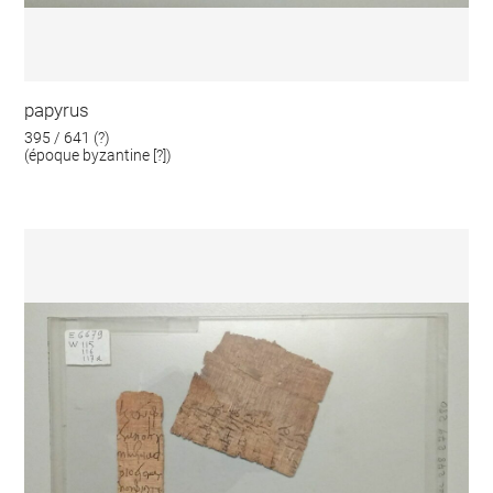
papyrus
395 / 641 (?)
(époque byzantine [?])