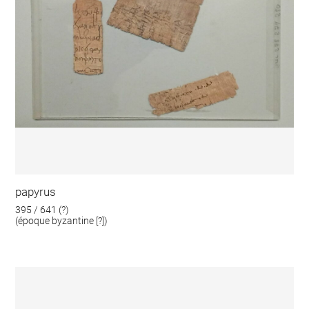
papyrus
395 / 641 (?)
(époque byzantine [?])