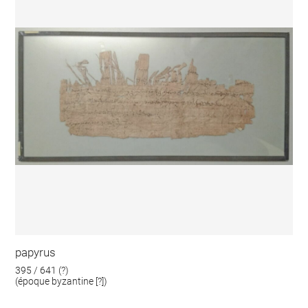
papyrus
395 / 641 (?)
(époque byzantine [?])