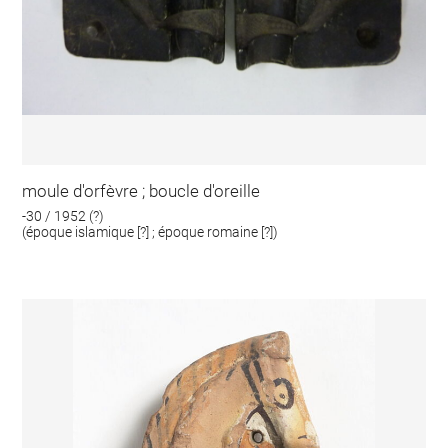
moule d'orfèvre ; boucle d'oreille
-30 / 1952 (?)
(époque islamique [?] ; époque romaine [?])