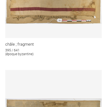
châle ; fragment
395 / 641
(époque byzantine)