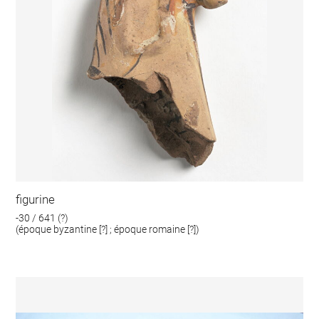
figurine
-30 / 641 (?)
(époque byzantine [?] ; époque romaine [?])