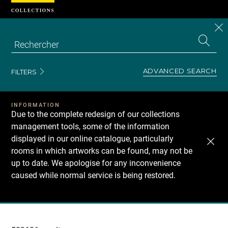
Cookies management panel
CL
Search
the
EN
S
collecti
Z
Se
ADVANCED SEARCH
FILTERS
INFORMATION
Due to the complete redesign of our collections
management tools, some of the information
displayed in our online catalogue, particularly
rooms in which artworks can be found, may not be
up to date. We apologise for any inconvenience
caused while normal service is being restored.
Recherche
dans
les