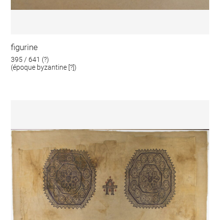
figurine
395 / 641 (?)
(époque byzantine [?])