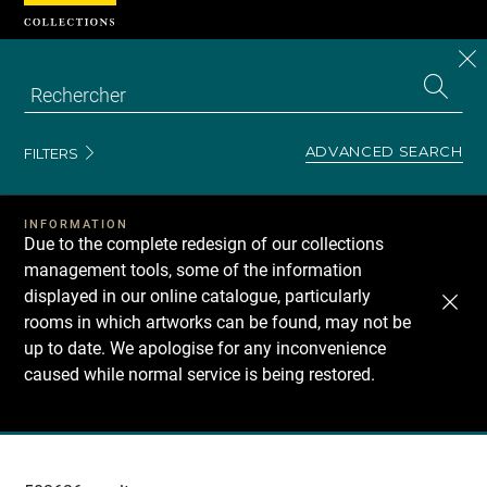
Cookies management panel
CL
Search
the
EN
S
collecti
Z
Se
ADVANCED SEARCH
FILTERS
INFORMATION
Due to the complete redesign of our collections
management tools, some of the information
displayed in our online catalogue, particularly
rooms in which artworks can be found, may not be
up to date. We apologise for any inconvenience
caused while normal service is being restored.
Recherche
dans
les