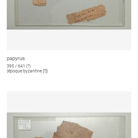
papyrus
395 / 641 (?)
(époque byzantine [?])