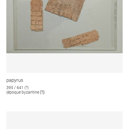
papyrus
395 / 641 (?)
(époque byzantine [?])