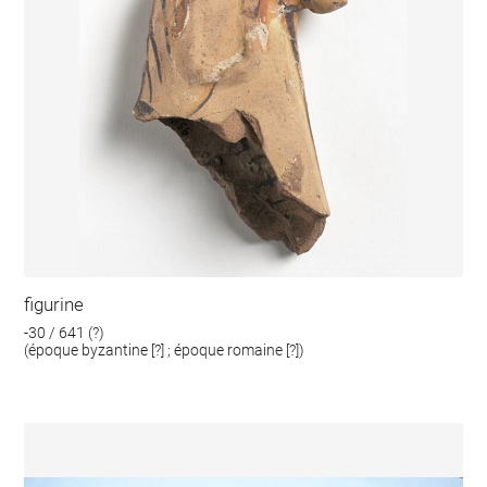
figurine
-30 / 641 (?)
(époque byzantine [?] ; époque romaine [?])