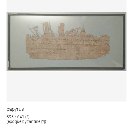
papyrus
395 / 641 (?)
(époque byzantine [?])