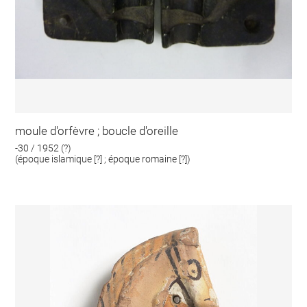
moule d'orfèvre ; boucle d'oreille
-30 / 1952 (?)
(époque islamique [?] ; époque romaine [?])