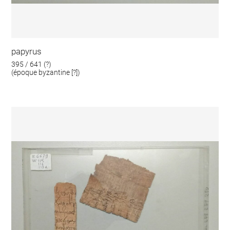
papyrus
395 / 641 (?)
(époque byzantine [?])