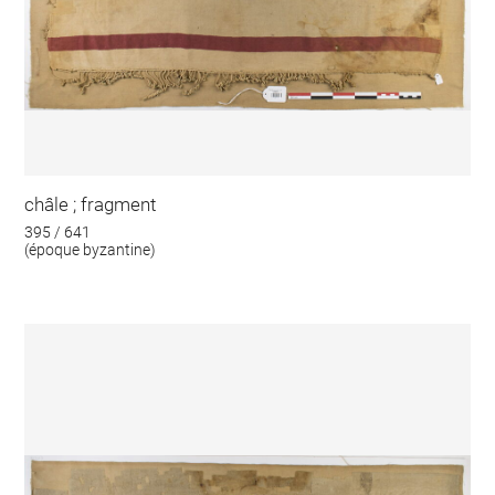
châle ; fragment
395 / 641
(époque byzantine)