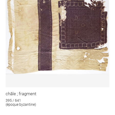
châle ; fragment
395 / 641
(époque byzantine)