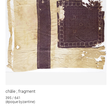
châle ; fragment
395 / 641
(époque byzantine)