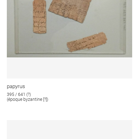
papyrus
395 / 641 (?)
(époque byzantine [?])