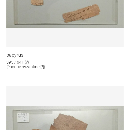
papyrus
395 / 641 (?)
(époque byzantine [?])