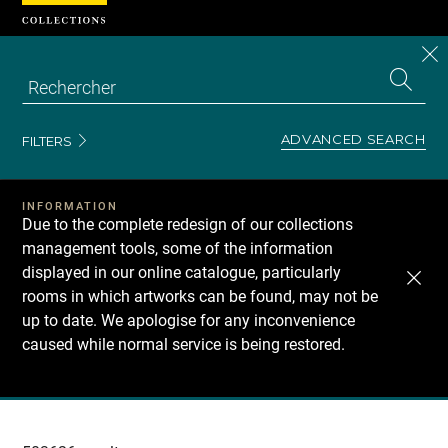
Cookies management panel
CL
Search
the
EN
S
collecti
Z
Se
ADVANCED SEARCH
FILTERS
INFORMATION
Due to the complete redesign of our collections
management tools, some of the information
displayed in our online catalogue, particularly
rooms in which artworks can be found, may not be
up to date. We apologise for any inconvenience
caused while normal service is being restored.
Recherche
dans
les