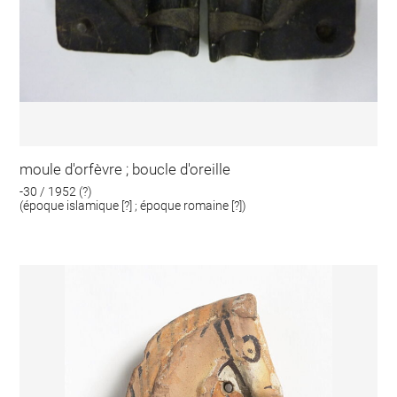
moule d'orfèvre ; boucle d'oreille
-30 / 1952 (?)
(époque islamique [?] ; époque romaine [?])