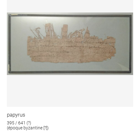
papyrus
395 / 641 (?)
(époque byzantine [?])