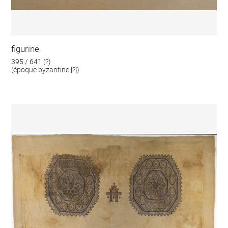
figurine
395 / 641 (?)
(époque byzantine [?])