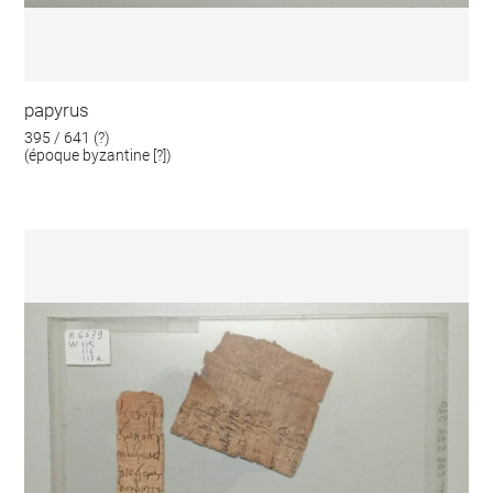
papyrus
395 / 641 (?)
(époque byzantine [?])