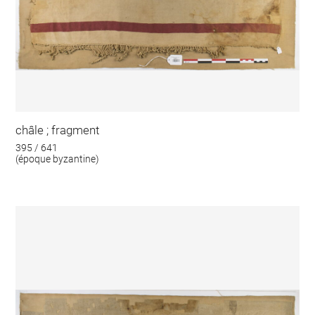
châle ; fragment
395 / 641
(époque byzantine)