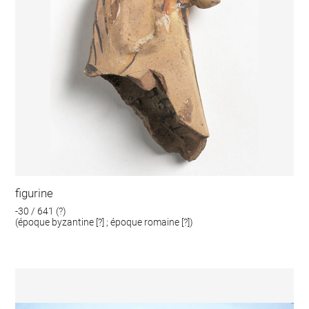
figurine
-30 / 641 (?)
(époque byzantine [?] ; époque romaine [?])