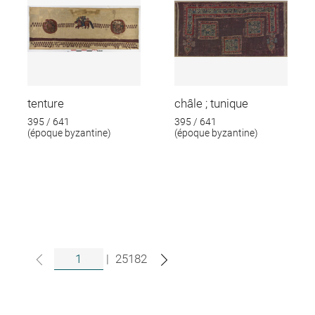
tenture
châle ; tunique
395 / 641
395 / 641
(époque byzantine)
(époque byzantine)
|
25182