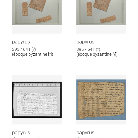
papyrus
papyrus
395 / 641 (?)
395 / 641 (?)
(époque byzantine [?])
(époque byzantine [?])
papyrus
papyrus