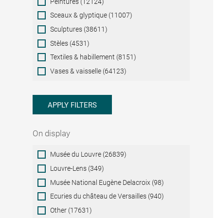
Peintures (12124)
Sceaux & glyptique (11007)
Sculptures (38611)
Stèles (4531)
Textiles & habillement (8151)
Vases & vaisselle (64123)
APPLY FILTERS
On display
On
Musée du Louvre (26839)
display
Louvre-Lens (349)
Musée National Eugène Delacroix (98)
Ecuries du château de Versailles (940)
Other (17631)