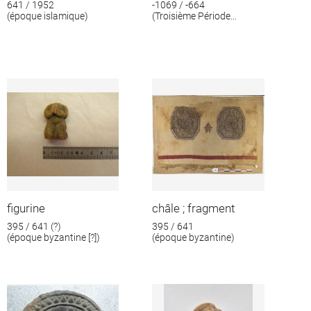
641 / 1952
-1069 / -664
(époque islamique)
(Troisième Période
intermédiaire)
figurine
châle ; fragment
395 / 641 (?)
395 / 641
(époque byzantine [?])
(époque byzantine)