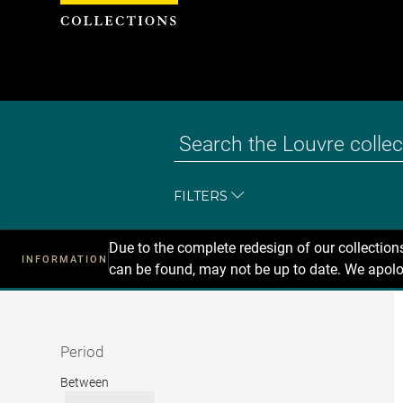
Cookies management panel
FILTERS
Due to the complete redesign of our collectio
INFORMATION
can be found, may not be up to date. We apolo
Recherche
dans
les
collections
Period
Period
Between