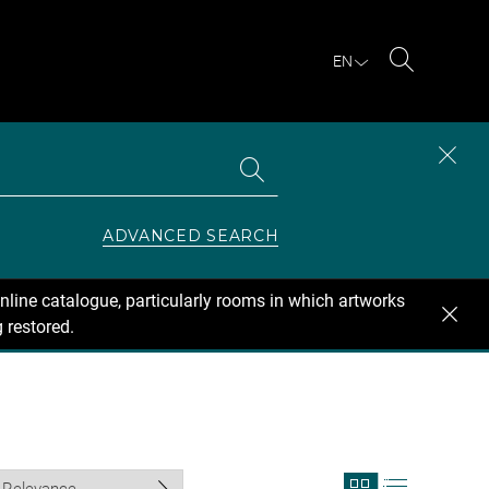
EN
Search
Search
CLOS
the
collections
SEAR
ZONE
ADVANCED SEARCH
nline catalogue, particularly rooms in which artworks
 restored.
View
View