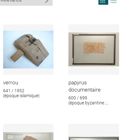
search
search
results
results
in
as
grid
list
format
verrou
papyrus
documentaire
641 / 1952
(époque islamique)
600 / 699
(époque byzantine ;
époque islamique)