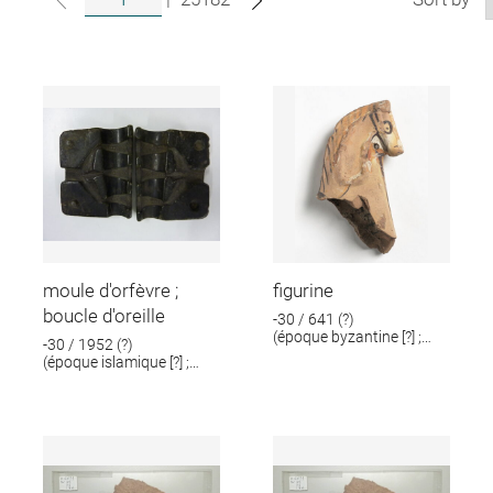
moule d'orfèvre ;
figurine
boucle d'oreille
-30 / 641 (?)
(époque byzantine [?] ;
-30 / 1952 (?)
époque romaine [?])
(époque islamique [?] ;
époque romaine [?])