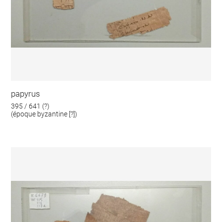
papyrus
395 / 641 (?)
(époque byzantine [?])