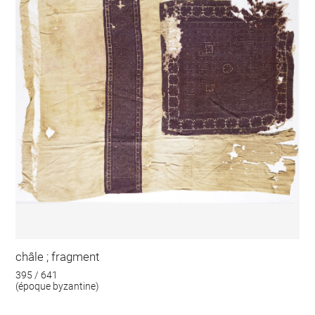
châle ; fragment
395 / 641
(époque byzantine)