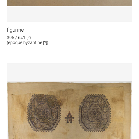
figurine
395 / 641 (?)
(époque byzantine [?])