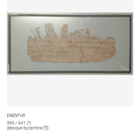
papyrus
395 / 641 (?)
(époque byzantine [?])