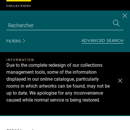
Cookies management panel
CL
Search
the
EN
S
collecti
Z
Se
ADVANCED SEARCH
FILTERS
INFORMATION
Due to the complete redesign of our collections
management tools, some of the information
displayed in our online catalogue, particularly
rooms in which artworks can be found, may not be
up to date. We apologise for any inconvenience
caused while normal service is being restored.
Recherche
dans
les