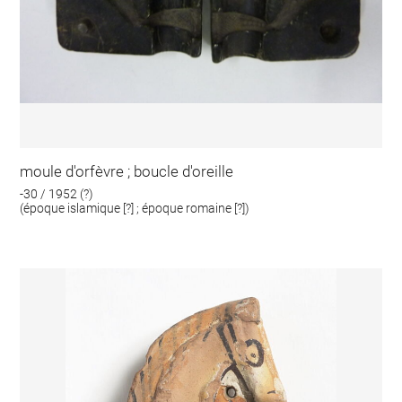
moule d'orfèvre ; boucle d'oreille
-30 / 1952 (?)
(époque islamique [?] ; époque romaine [?])