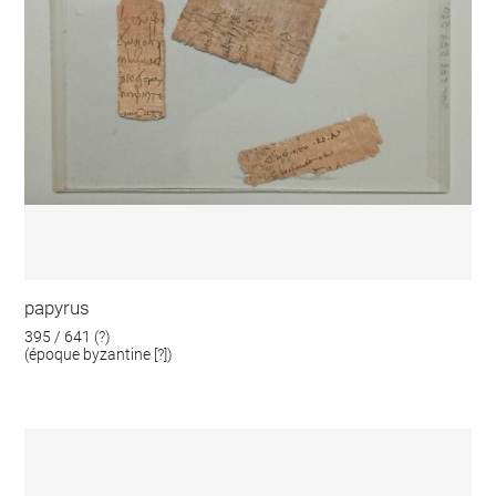
papyrus
395 / 641 (?)
(époque byzantine [?])