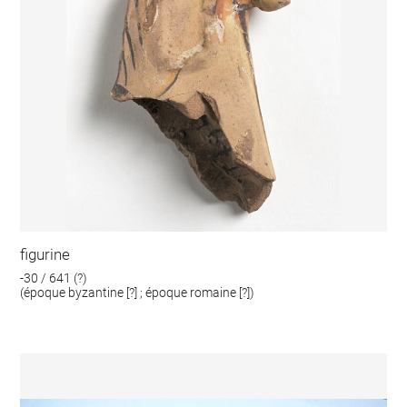
figurine
-30 / 641 (?)
(époque byzantine [?] ; époque romaine [?])