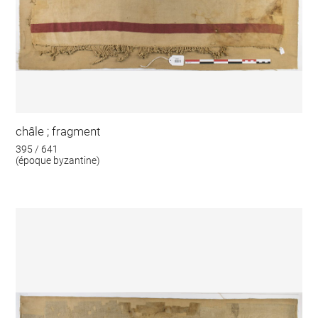
châle ; fragment
395 / 641
(époque byzantine)