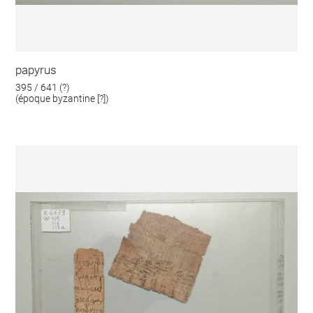
papyrus
395 / 641 (?)
(époque byzantine [?])