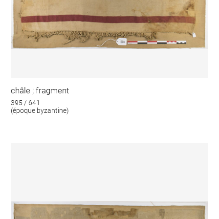
châle ; fragment
395 / 641
(époque byzantine)