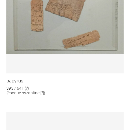
papyrus
395 / 641 (?)
(époque byzantine [?])