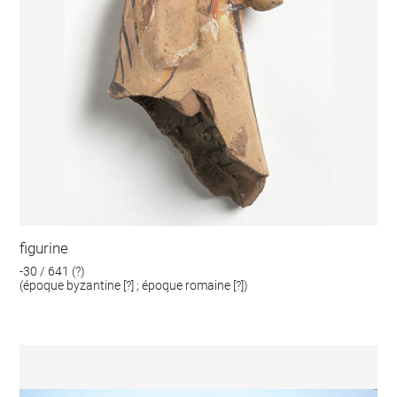
figurine
-30 / 641 (?)
(époque byzantine [?] ; époque romaine [?])