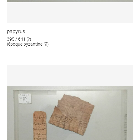
papyrus
395 / 641 (?)
(époque byzantine [?])