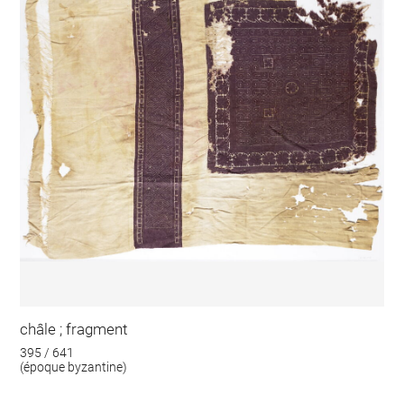
châle ; fragment
395 / 641
(époque byzantine)