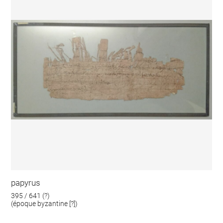
papyrus
395 / 641 (?)
(époque byzantine [?])