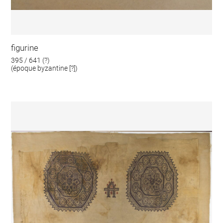
figurine
395 / 641 (?)
(époque byzantine [?])