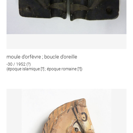
moule d'orfèvre ; boucle d'oreille
-30 / 1952 (?)
(époque islamique [?] ; époque romaine [?])