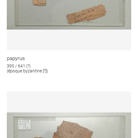
papyrus
395 / 641 (?)
(époque byzantine [?])