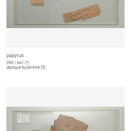
papyrus
395 / 641 (?)
(époque byzantine [?])