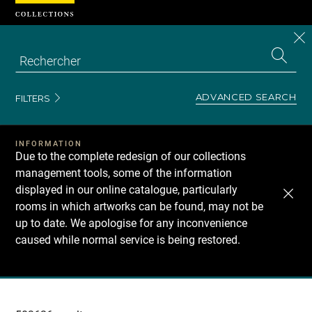
Cookies management panel
CL
Search
the
EN
S
collecti
Z
Se
ADVANCED SEARCH
FILTERS
INFORMATION
Due to the complete redesign of our collections
management tools, some of the information
displayed in our online catalogue, particularly
rooms in which artworks can be found, may not be
up to date. We apologise for any inconvenience
caused while normal service is being restored.
Recherche
dans
les