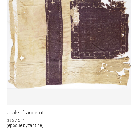
châle ; fragment
395 / 641
(époque byzantine)