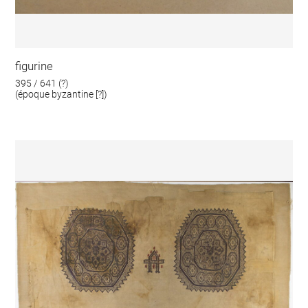
figurine
395 / 641 (?)
(époque byzantine [?])