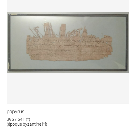
papyrus
395 / 641 (?)
(époque byzantine [?])