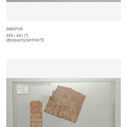
papyrus
395 / 641 (?)
(époque byzantine [?])