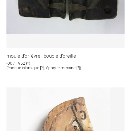
moule d'orfèvre ; boucle d'oreille
-30 / 1952 (?)
(époque islamique [?] ; époque romaine [?])