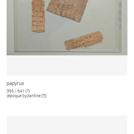
papyrus
395 / 641 (?)
(époque byzantine [?])