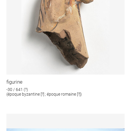
figurine
-30 / 641 (?)
(époque byzantine [?] ; époque romaine [?])