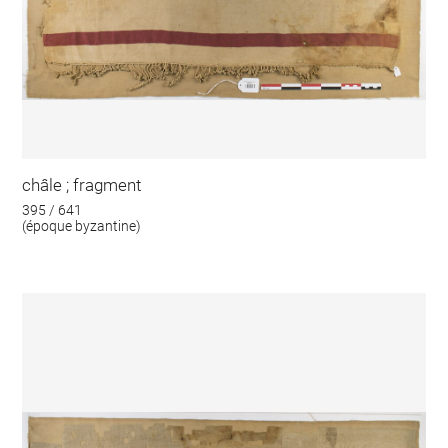
châle ; fragment
395 / 641
(époque byzantine)