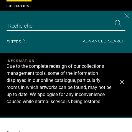
Cookies management panel
CL
Search
the
EN
S
collecti
Z
Se
ADVANCED SEARCH
FILTERS
INFORMATION
Due to the complete redesign of our collections
management tools, some of the information
displayed in our online catalogue, particularly
rooms in which artworks can be found, may not be
up to date. We apologise for any inconvenience
caused while normal service is being restored.
Recherche
dans
les