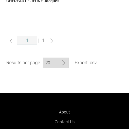
CHEREAU LE JEUNE Jacques
|
1
Results per page
Export .csv
About
Contact Us