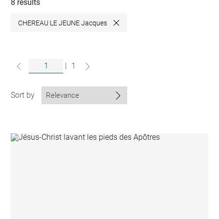
collections
8 results
CHEREAU LE JEUNE Jacques
Close
|
1
Sort by