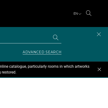
EN
Search
Search
CLOS
the
collections
SEAR
ZONE
ADVANCED SEARCH
nline catalogue, particularly rooms in which artworks
 restored.