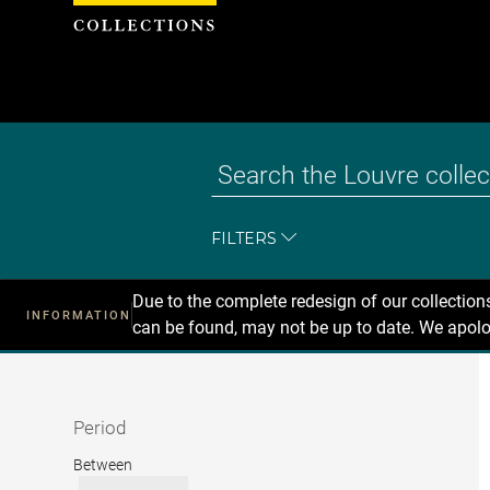
Cookies management panel
FILTERS
Due to the complete redesign of our collectio
INFORMATION
can be found, may not be up to date. We apolo
Recherche
dans
les
collections
Period
Period
Between