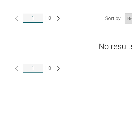
|
0
Sort by
No result
|
0