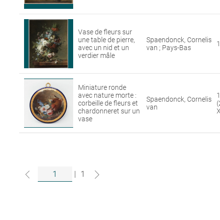
Vase de fleurs sur
une table de pierre,
Spaendonck, Cornelis
avec un nid et un
van ; Pays-Bas
verdier mâle
Miniature ronde
avec nature morte :
1
Spaendonck, Cornelis
corbeille de fleurs et
(
van
chardonneret sur un
X
vase
|
1