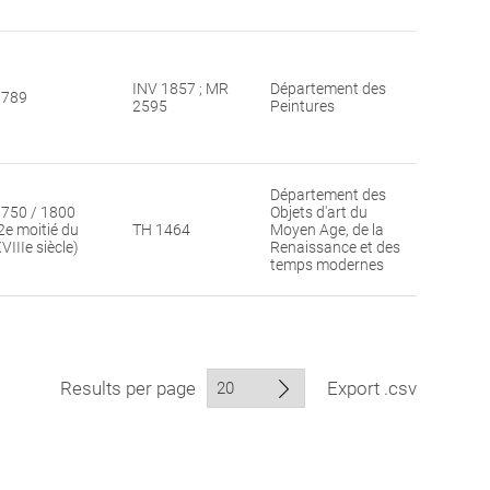
INV 1857 ; MR
Département des
1789
2595
Peintures
Département des
750 / 1800
Objets d'art du
2e moitié du
TH 1464
Moyen Age, de la
VIIIe siècle)
Renaissance et des
temps modernes
Results per page
Export .csv