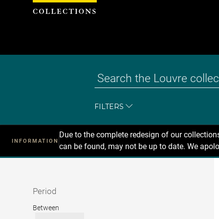
Cookies management panel
FILTERS
Due to the complete redesign of our collectio
INFORMATION
can be found, may not be up to date. We apolo
Recherche
dans
les
collections
Period
Period
Between