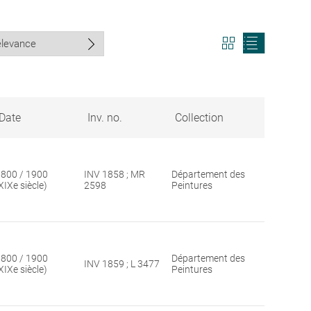
View
View
search
search
results
results
in
as
grid
list
format
Date
Inv. no.
Collection
800 / 1900
INV 1858 ; MR
Département des
XIXe siècle)
2598
Peintures
800 / 1900
Département des
INV 1859 ; L 3477
XIXe siècle)
Peintures