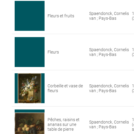
Spaendonck, Cornelis
1
Fleurs et fruits
van ; Pays-Bas
(
Spaendonck, Cornelis
1
Fleurs
van ; Pays-Bas
(
Corbeille et vase de
Spaendonck, Cornelis
1
fleurs
van ; Pays-Bas
(
Pêches, raisins et
1
Spaendonck, Cornelis
ananas sur une
(
van ; Pays-Bas
table de pierre
s