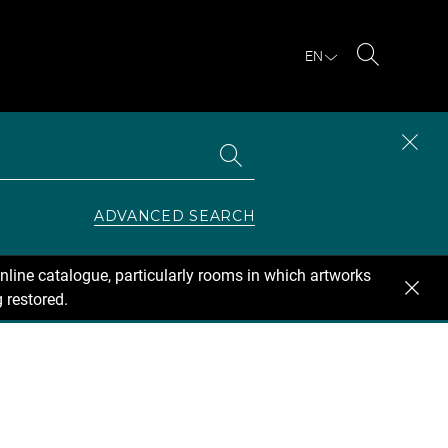
EN
Search
Search
CLOS
the
collections
SEAR
ZONE
ADVANCED SEARCH
nline catalogue, particularly rooms in which artworks
 restored.