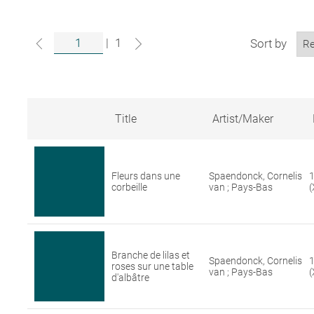
|
1
Sort by
Title
Artist/Maker
Search
results
for
Fleurs dans une
Spaendonck, Cornelis
1
artworks
corbeille
van ; Pays-Bas
(
in
the
Louvre
collections
Branche de lilas et
Spaendonck, Cornelis
1
roses sur une table
van ; Pays-Bas
(
d'albâtre