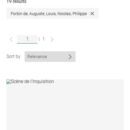
collections
19 results
Forbin de, Auguste, Louis, Nicolas, Philippe
Close
|
1
Sort by