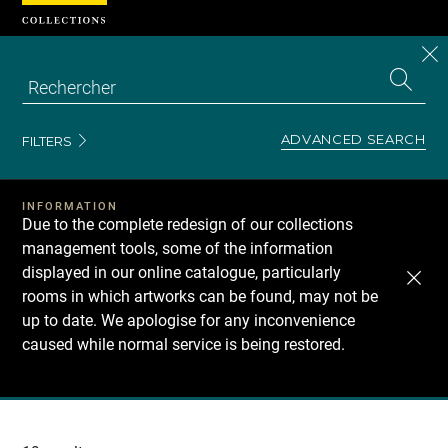
Cookies management panel
CL
Search
the
EN
S
collecti
Z
Se
ADVANCED SEARCH
FILTERS
INFORMATION
Due to the complete redesign of our collections
management tools, some of the information
displayed in our online catalogue, particularly
rooms in which artworks can be found, may not be
up to date. We apologise for any inconvenience
caused while normal service is being restored.
Recherche
dans
les