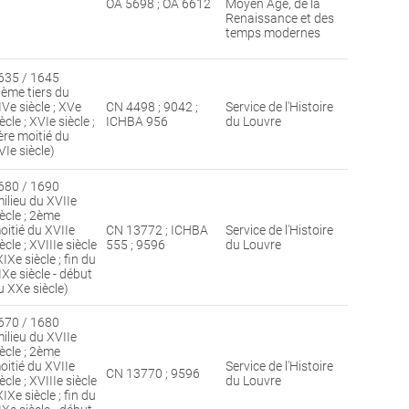
OA 5698 ; OA 6612
Moyen Age, de la
Renaissance et des
temps modernes
635 / 1645
3ème tiers du
IVe siècle ; XVe
CN 4498 ; 9042 ;
Service de l'Histoire
ècle ; XVIe siècle ;
ICHBA 956
du Louvre
ère moitié du
VIe siècle)
680 / 1690
milieu du XVIIe
iècle ; 2ème
oitié du XVIIe
CN 13772 ; ICHBA
Service de l'Histoire
ècle ; XVIIIe siècle
555 ; 9596
du Louvre
XIXe siècle ; fin du
IXe siècle - début
u XXe siècle)
670 / 1680
milieu du XVIIe
iècle ; 2ème
oitié du XVIIe
Service de l'Histoire
CN 13770 ; 9596
ècle ; XVIIIe siècle
du Louvre
XIXe siècle ; fin du