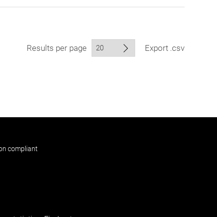
Results per page
Export .csv
non compliant