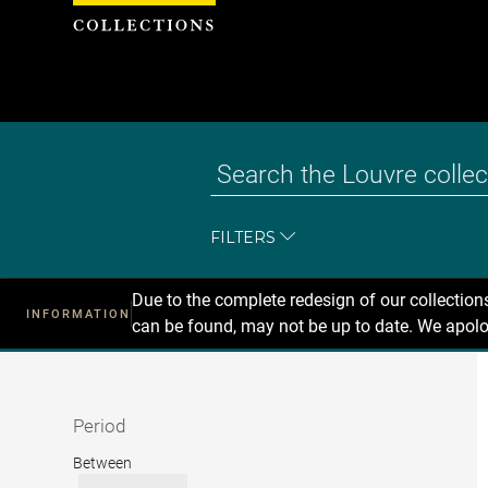
Cookies management panel
FILTERS
Due to the complete redesign of our collectio
INFORMATION
can be found, may not be up to date. We apolo
Recherche
dans
les
collections
Period
Period
Between