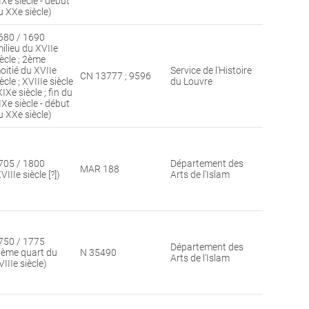
IXe siècle - début
u XXe siècle)
680 / 1690
milieu du XVIIe
iècle ; 2ème
oitié du XVIIe
Service de l'Histoire
CN 13777 ; 9596
ècle ; XVIIIe siècle
du Louvre
XIXe siècle ; fin du
IXe siècle - début
u XXe siècle)
705 / 1800
Département des
MAR 188
VIIIe siècle [?])
Arts de l'Islam
750 / 1775
Département des
3ème quart du
N 35490
Arts de l'Islam
IIIe siècle)