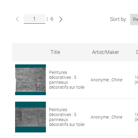
|
6
Sort by
Title
Artist/Maker
Search
results
Peintures
for
décoratives : 5
1
artworks
Anonyme ; Chine
panneaux
(
in
décoratifs sur toile
the
Louvre
collections
Peintures
décoratives : 5
1
Anonyme ; Chine
panneaux
(
décoratifs sur toile