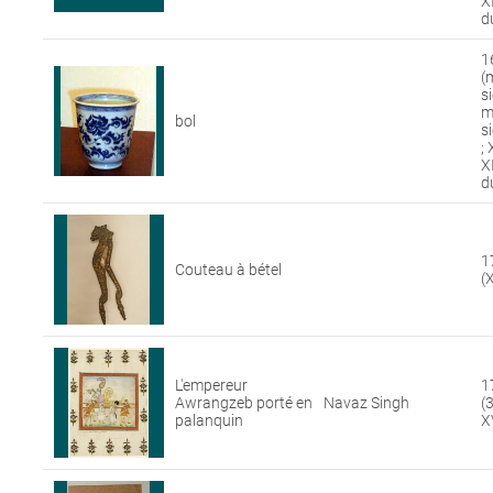
X
d
1
(
s
m
bol
si
; 
X
d
1
Couteau à bétel
(X
L'empereur
1
Awrangzeb porté en
Navaz Singh
(
palanquin
XV