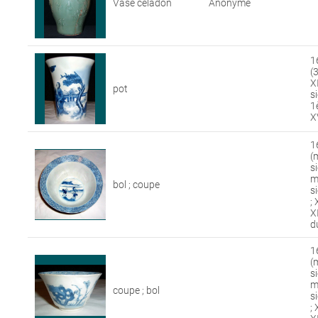
Vase céladon
Anonyme
1
(
X
pot
si
1
X
1
(
s
m
bol ; coupe
si
; 
X
d
1
(
s
m
coupe ; bol
si
; 