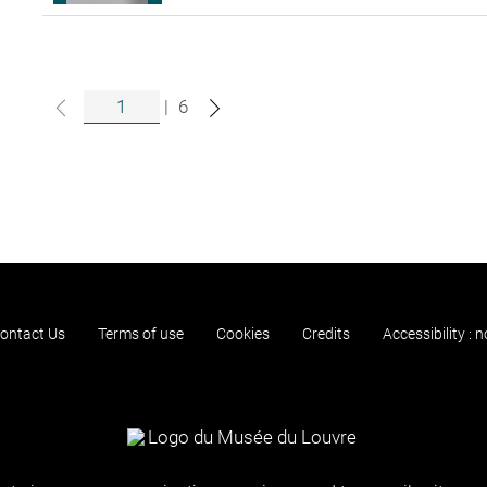
|
6
ontact Us
Terms of use
Cookies
Credits
Accessibility : 