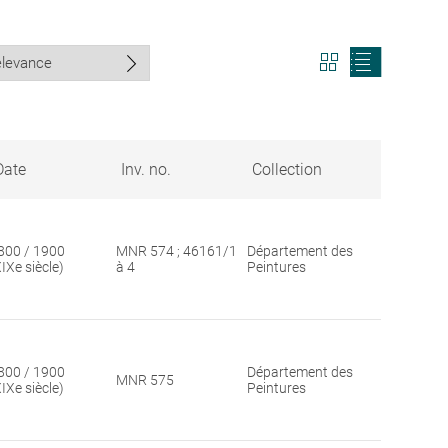
View
View
search
search
results
results
in
as
grid
list
format
Date
Inv. no.
Collection
800 / 1900
MNR 574 ; 46161/1
Département des
XIXe siècle)
à 4
Peintures
800 / 1900
Département des
MNR 575
XIXe siècle)
Peintures