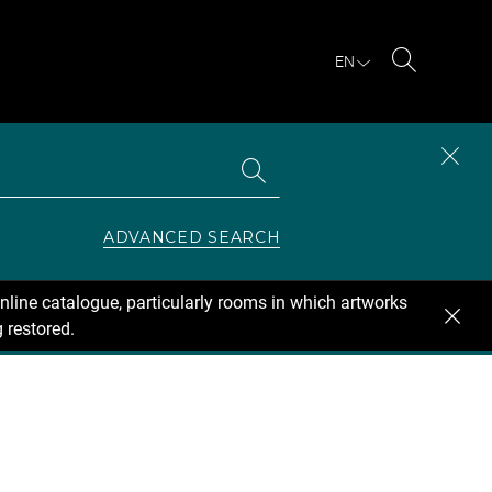
EN
Search
Search
CLOS
the
collections
SEAR
ZONE
ADVANCED SEARCH
nline catalogue, particularly rooms in which artworks
 restored.