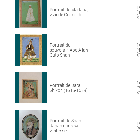
1
Portrait de Mâdanâ,
(
vizir de Golconde
X
Portrait du
1
souverain Abd Allah
(
Qutb Shah
X
1
Portrait de Dara
(
Shikoh (1615-1659)
X
Portrait de Shah
1
Jahan dans sa
(X
vieillesse